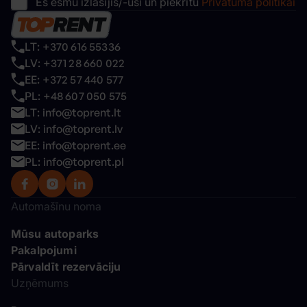
Es esmu izlasījis/-usi un piekrītu
Privātuma politikai
LT: +370 616 55336
LV: +371 28 660 022
EE: +372 57 440 577
PL: +48 607 050 575
LT: info@toprent.lt
LV: info@toprent.lv
EE: info@toprent.ee
PL: info@toprent.pl
Automašīnu noma
Mūsu autoparks
Pakalpojumi
Pārvaldīt rezervāciju
Uzņēmums