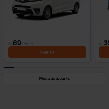
69
3
No
€/dienā
No
Skatīt
Mūsu autoparks