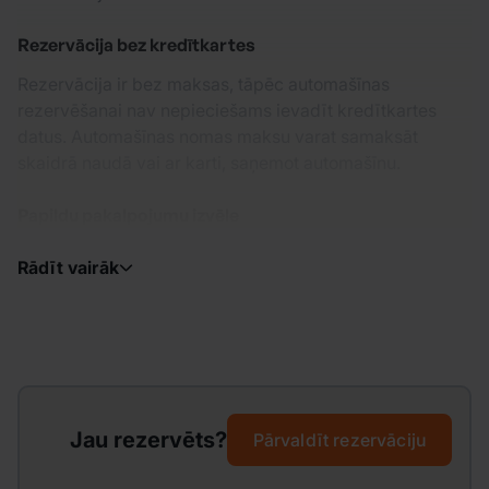
Rezervācija bez kredītkartes
Rezervācija ir bez maksas, tāpēc automašīnas
rezervēšanai nav nepieciešams ievadīt kredītkartes
datus. Automašīnas nomas maksu varat samaksāt
skaidrā naudā vai ar karti, saņemot automašīnu.
Papildu pakalpojumu izvēle
Rādīt vairāk
Jau rezervēts?
Pārvaldīt rezervāciju