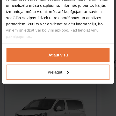
un analizētu mūsu datplūsmu. Informāciju par to, kā jūs
Meklēt
izmantojat mūsu vietni, mēs arī kopīgojam ar saviem
sociālās saziņas līdzekļu, reklamēšanas un analīzes
partneriem, kuri to var apvienot ar citu informāciju, ko
viņiem sniedzat vai ko viņi apkopo, kad lietojat viņu
pakalpojumus.
Izvēlieties savu automašīnu
Atļaut visu
Toyota Proace
Toy
Pasažieru mikroautobusu klase
SUV 
Pielāgot
Manuālā
9 Cilvēki
Gaisa kondicionieris
Aut