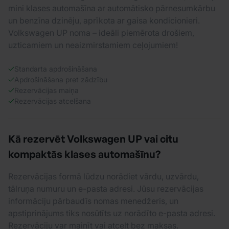
mini klases automašīna ar automātisko pārnesumkārbu
un benzīna dzinēju, aprīkota ar gaisa kondicionieri.
Volkswagen UP noma – ideāli piemērota drošiem,
uzticamiem un neaizmirstamiem ceļojumiem!
Standarta apdrošināšana
Apdrošināšana pret zādzību
Rezervācijas maiņa
Rezervācijas atcelšana
Kā rezervēt Volkswagen UP vai citu
kompaktās klases automašīnu?
Rezervācijas formā lūdzu norādiet vārdu, uzvārdu,
tālruņa numuru un e-pasta adresi. Jūsu rezervācijas
informāciju pārbaudīs nomas menedžeris, un
apstiprinājums tiks nosūtīts uz norādīto e-pasta adresi.
Rezervāciju var mainīt vai atcelt bez maksas.