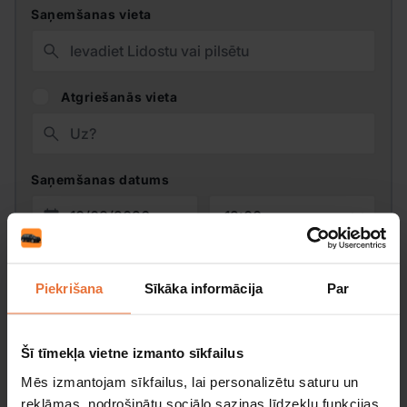
Saņemšanas vieta
Atgriešanās vieta
Saņemšanas datums
Atgriešanas datums
Piekrišana
Sīkāka informācija
Par
Vadītāja vecums
Promo kods:
Šī tīmekļa vietne izmanto sīkfailus
Mēs izmantojam sīkfailus, lai personalizētu saturu un
reklāmas, nodrošinātu sociālo saziņas līdzekļu funkcijas