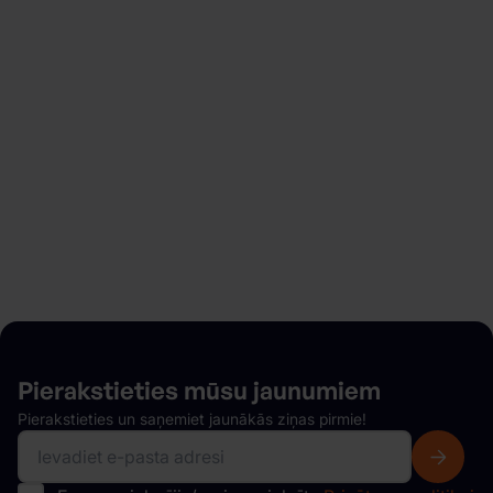
Meklējat, kur iznomāt
automašīnu?
Sāciet dažu minūšu laikā un izbaudiet elastīgas
rezervācijas, bez slēptām maksām, ātru un
vienkāršu auto saņemšanu un daudz ko citu.
Mūsu autoparks
Pierakstieties mūsu
jaunumiem
Pierakstieties un saņemiet jaunākās ziņas pirmie!