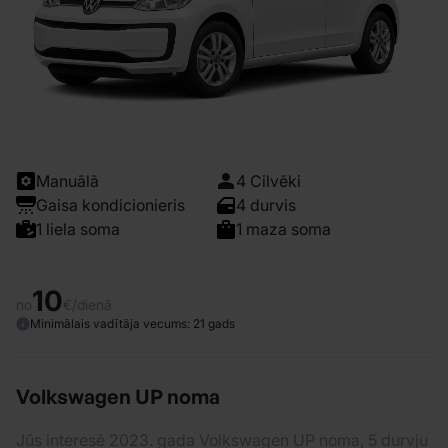
Manuālā
4 Cilvēki
Gaisa kondicionieris
4 durvis
1 liela soma
1 maza soma
10
no
€/dienā
Minimālais vadītāja vecums: 21 gads
Volkswagen UP noma
Jūs interesē 2023. gada Volkswagen UP noma, 5 durvju