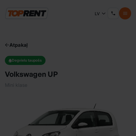
LV
Atpakaļ
Degvielu taupošs
Volkswagen UP
Mini klase