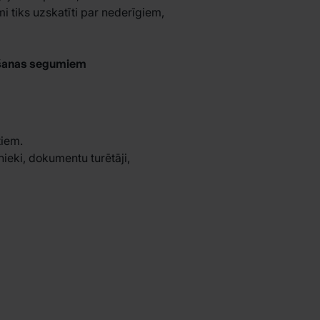
 tiks uzskatīti par nederīgiem,
nāšanas segumiem
tiem.
eki, dokumentu turētāji,