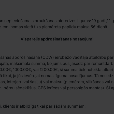
 nepieciešamais braukšanas pieredzes ilgums: 19 gadi / 1 g
diem, nomas vietā tiks piemērota papildu maksa 5€ dienā.
Vispārējie apdrošināšanas nosacījumi
žošanas apdrošināšana (CDW) ierobežo vadītāja atbildību par
bojāta, maksimālā summa, ko jums būs jāsedz par remontdarbi
0€, 1000.00€, vai 1200.00€, šī summa tiek noteikta atkarī
ā tikai, ja jūs ievērojat nomas līguma nosacījumus. Tā nesedz 
as, interjeru vai šasiju) vai maksu (piemēram, vilkšanas vai 
m, bērnu sēdeklīšus, GPS ierīces vai personīgās mantas). Šī a
i, klients ir atbildīgs tikai par šādām summām: