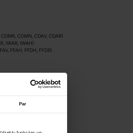
 CDMR, CDMN, CDAV, CDAR)
R, IWAR, IWAH)
FAV, FFAH, FFDH, FFDR)
ojājumiem, izņemot logus un
o izraisījusi vandālisms,
W ir tikai 100 EUR.
Par
Šī apdrošināšana nav iekļauta
īdzekļu funkcijas un