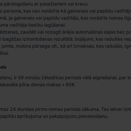
a pārslogošanu ar pasažieriem vai kravu.
i persona, kas nav norādīta kā galvenais vai papildu vadītāj
ā, ja galvenais vai papildu vadītājs, kas norādīts nomas lī
uma vadītāja tiesību iegūšanai.
ai slēdzenes, zaudēti vai nozagti ārējie automašīnas daļas bez p
i bagāžas izmantošanas rezultātā, bojājumi, kas radušies ne
z jumta, motora pārsega utt., kā arī izmaksas, kas radušās, i
ālus.
ods
 dienu. Ir 59 minūšu žēlastības periods vēlā atgriešanai, par 
iekasēta pilna dienas maksa + 60€.
vismaz 24 stundas pirms nomas perioda sākuma. Tas ietver i
i papildu aprīkojuma un pakalpojumu pievienošanu.