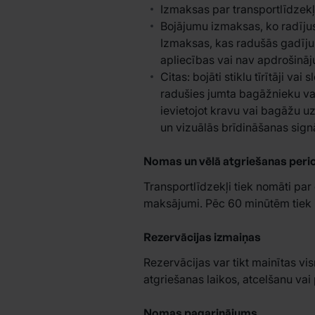
Izmaksas par transportlīdzekļ
Bojājumu izmaksas, ko radījus
Izmaksas, kas radušās gadījum
apliecības vai nav apdrošināj
Citas: bojāti stiklu tīrītāji v
radušies jumta bagāžnieku va
ievietojot kravu vai bagāžu u
un vizuālās brīdināšanas sign
Nomas un vēlā atgriešanas peri
Transportlīdzekļi tiek nomāti par
maksājumi. Pēc 60 minūtēm tiek 
Rezervācijas izmaiņas
Rezervācijas var tikt mainītas 
atgriešanas laikos, atcelšanu va
Nomas pagarinājums