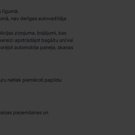
s līgumā.
gumā, nav derīgas autovadītāja
olicijas ziņojuma, bojājumi, kas
pareizi apstrādājot bagāžu un/vai
gnorējot automobiļa paneļa, skaņas
kuru netiek piemēroti papildu
zmaiņas paņemšanas un