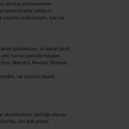
tei jābūt ar pietiekamiem
ansportlīdzekļa veida un
iem papildu izdevumiem, kas var
artes īpašniekam, un kartei jābūt
us pēc nomas perioda beigām.
ctron, Maestro, Revolut, Monese,
artēm, vai skaidrā naudā.
r starptautisku vadītāja atļauju.
pliecību, visi dokumenti