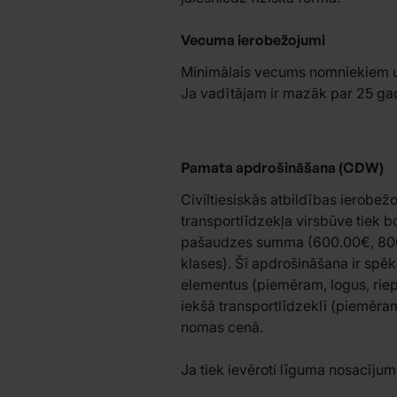
Vecuma ierobežojumi
Minimālais vecums nomniekiem un
Ja vadītājam ir mazāk par 25 ga
Pamata apdrošināšana (CDW)
Civiltiesiskās atbildības ierobe
transportlīdzekļa virsbūve tiek 
pašaudzes summa (600.00€, 800.0
klases). Šī apdrošināšana ir spēk
elementus (piemēram, logus, riep
iekšā transportlīdzeklī (piemēra
nomas cenā.
Ja tiek ievēroti līguma nosacījum