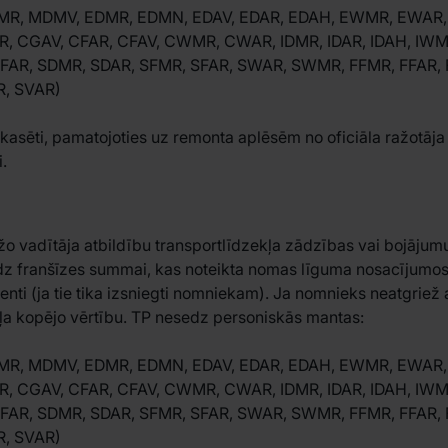
R, MDMV, EDMR, EDMN, EDAV, EDAR, EDAH, EWMR, EWAR,
, CGAV, CFAR, CFAV, CWMR, CWAR, IDMR, IDAR, IDAH, IWM
 IFAR, SDMR, SDAR, SFMR, SFAR, SWAR, SWMR, FFMR, FFAR, 
R, SVAR)
ekasēti, pamatojoties uz remonta aplēsēm no oficiāla ražotāja
i.
o vadītāja atbildību transportlīdzekļa zādzības vai bojājumu
īdz franšīzes summai, kas noteikta nomas līguma nosacīju
nti (ja tie tika izsniegti nomniekam). Ja nomnieks neatgriež
ekļa kopējo vērtību. TP nesedz personiskās mantas:
R, MDMV, EDMR, EDMN, EDAV, EDAR, EDAH, EWMR, EWAR,
, CGAV, CFAR, CFAV, CWMR, CWAR, IDMR, IDAR, IDAH, IWM
 IFAR, SDMR, SDAR, SFMR, SFAR, SWAR, SWMR, FFMR, FFAR, 
R, SVAR)