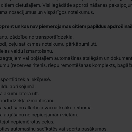
citiem cietušajiem. Visi iegādātie apdrošināšanas pakalpojumi
īguma nosacījumus un vispārīgos noteikumus.
Toprent un kas nav piemērojamas citiem papildus apdroši
ntu zādzība no transportlīdzekļa.
sodi, ceļu satiksmes noteikumu pārkāpumi utt.
elas veidu izmantošanu.
ozagtajiem vai bojātajiem automašīnas atslēgām un dokumen
umu (rezerves ritenis, riepu remontēšanas komplekts, bagāžni
sportlīdzekļa iekšpusē.
ildu aprīkojumā.
a akumulatora utt.
portlīdzekļa izmantošanu.
a vadīšanu alkohola vai narkotiku reibumā.
ļa atgūšanu no nepieejamām vietām.
tojot nepiemērotus ceļus.
oties automašīnu sacīkstēs vai sporta pasākumos.