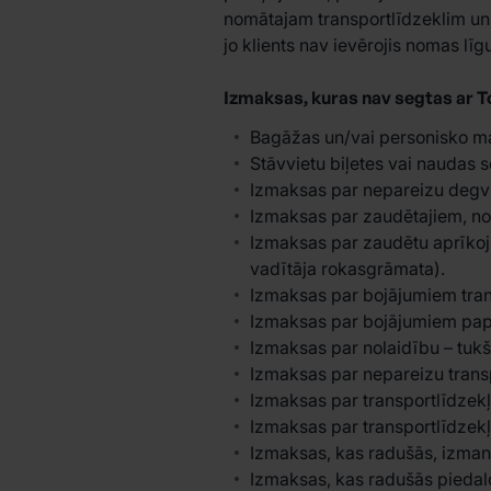
nomātajam transportlīdzeklim un 
jo klients nav ievērojis nomas l
Izmaksas, kuras nav segtas ar 
Bagāžas un/vai personisko ma
Stāvvietu biļetes vai naudas 
Izmaksas par nepareizu degvi
Izmaksas par zaudētajiem, n
Izmaksas par zaudētu aprīkoj
vadītāja rokasgrāmata).
Izmaksas par bojājumiem tran
Izmaksas par bojājumiem pap
Izmaksas par nolaidību – tukš
Izmaksas par nepareizu trans
Izmaksas par transportlīdzekļ
Izmaksas par transportlīdzek
Izmaksas, kas radušās, izman
Izmaksas, kas radušās piedal