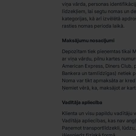
viņa vārda, personas identifikācij
līdzekļiem, lai segtu nomas un 
kategorijas, kā arī izvēlētā apd
rasties nomas perioda laikā.
Maksājumu nosacījumi
Depozītam tiek pieņemtas tikai M
ar viņa vārdu, pilnu kartes num
American Express, Diners Club, p
Bankera un tamlīdzīgas) netiek 
Noma var tikt apmaksāta ar kred
Ņemiet vērā, ka, maksājot ar kart
Vadītāja apliecība
Klienta un visu papildu vadītāju
Vadītāja apliecības, kas nav angļu
Paņemot transportlīdzekli, lūdzu, 
jāiesniedz fiziskā formā.