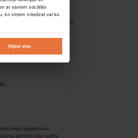
jam ar saviem sociālās
u, ko viņiem sniedzat vai ko
miem šī pakalpojuma nodrošināšana
jot nomniekam, tiek nodrošināts
 ja noticis sabojājums vai
 nomnieks ir atbildīgs par
Atļaut visu
-road braukšana ir stingri
iekam.
li.
u satiksmes negadījumu
ojājuma apmērs, kas radīts