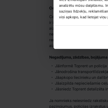
analizētu mūsu datplūsmu. In
Ceļu palīdzība
saziņas līdzekļu, reklamēšana
Ceļu palīdzība ir pieejama 24/7 L
viņi apkopo, kad lietojat viņ
ir iespējama, bet izmaksas ir at
aizvietotājs uz visu nomas periodu
negadījums, kas radies nomnieka v
remontēšanas izmaksām. Transport
aizliegta. Visi izdevumi, kas sai
Negadījuma, zādzības, bojājuma va
Jāinformē Toprent un policija 
Jānodrošina transportlīdzekļa d
Jāapkopo liecinieku un dalībn
Jāaizpilda nepieciešamie ceļ
Jāsniedz Toprent detalizēta i
Ja nomnieks neiesniedz rakstisku
paziņojumus, policijas izrakstus