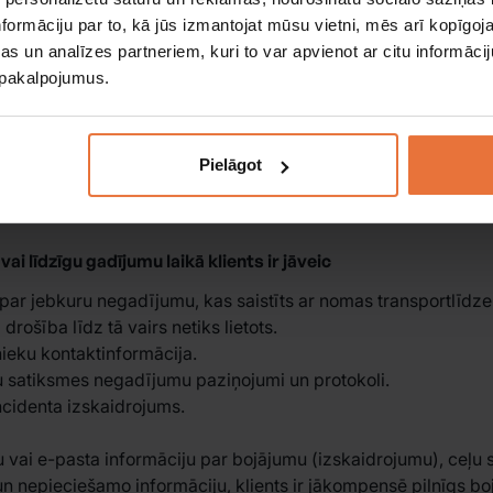
formāciju par to, kā jūs izmantojat mūsu vietni, mēs arī kopīgo
s un analīzes partneriem, kuri to var apvienot ar citu informācij
ietuvas teritorijā, taču to jāpasūta iepriekš. Citiem gadīju
u pakalpojumus.
bildība nomniekam. Ja transportlīdzeklis tiek bojāts, nemaksā
. Toprent patur tiesības atcelt transportlīdzekļa rezervāciju,
ainas dēļ. Ja transportlīdzeklis salūst nomnieka vainas dēļ,
Pielāgot
līdzekļiem atļauts braukt tikai pa noteiktām ceļa daļām. Off
stīti ar nepareizu transportlīdzekļa izmantošanu, jāsedz nomn
i līdzīgu gadījumu laikā klients ir jāveic
par jebkuru negadījumu, kas saistīts ar nomas transportlīdzek
rošība līdz tā vairs netiks lietots.
ieku kontaktinformācija.
u satiksmes negadījumu paziņojumi un protokoli.
ncidenta izskaidrojums.
 vai e-pasta informāciju par bojājumu (izskaidrojumu), ceļ
 un nepieciešamo informāciju, klients ir jākompensē pilnīgs b