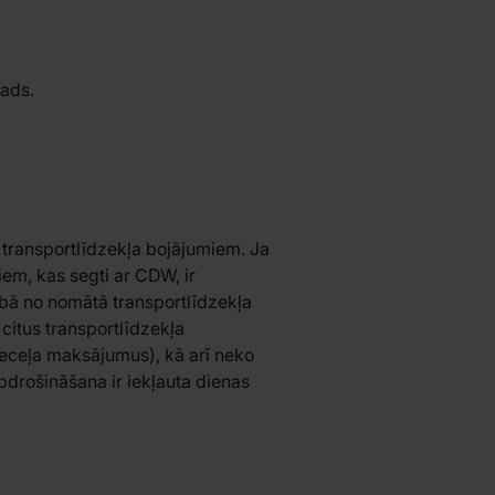
ads.
 transportlīdzekļa bojājumiem. Ja
em, kas segti ar CDW, ir
bā no nomātā transportlīdzekļa
citus transportlīdzekļa
neceļa maksājumus), kā arī neko
pdrošināšana ir iekļauta dienas