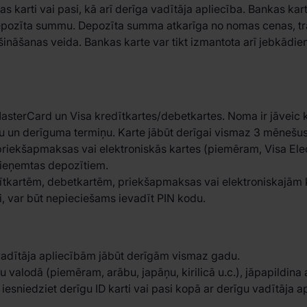
as karti vai pasi, kā arī derīga vadītāja apliecība. Bankas kar
depozīta summu. Depozīta summa atkarīga no nomas cenas, tr
rošināšanas veida. Bankas karte var tikt izmantota arī jebkād
asterCard un Visa kredītkartes/debetkartes. Noma ir jāveic k
uru un derīguma termiņu. Karte jābūt derīgai vismaz 3 mēneš
riekšapmaksas vai elektroniskās kartes (piemēram, Visa Ele
pieņemtas depozītiem.
ītkartēm, debetkartēm, priekšapmaksas vai elektroniskajām k
i, var būt nepieciešams ievadīt PIN kodu.
 vadītāja apliecībām jābūt derīgām vismaz gadu.
 valodā (piemēram, arābu, japāņu, kirilicā u.c.), jāpapildina a
iesniedziet derīgu ID karti vai pasi kopā ar derīgu vadītāja a