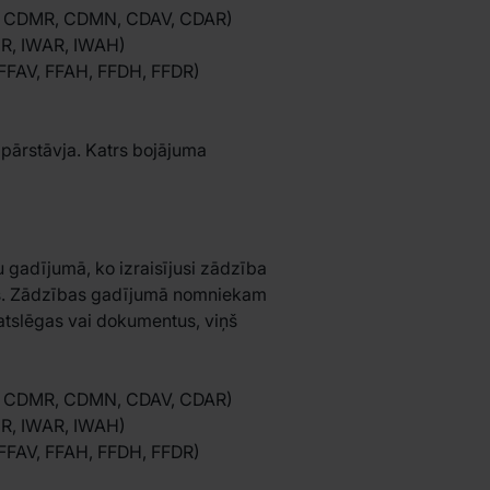
 CDMR, CDMN, CDAV, CDAR)
R, IWAR, IWAH)
FFAV, FFAH, FFDH, FFDR)
 pārstāvja. Katrs bojājuma
 gadījumā, ko izraisījusi zādzība
mos. Zādzības gadījumā nomniekam
 atslēgas vai dokumentus, viņš
 CDMR, CDMN, CDAV, CDAR)
R, IWAR, IWAH)
FFAV, FFAH, FFDH, FFDR)