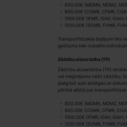
600.00€ (MDMN, MDMZ, MDM
800.00€ (CGMR, CFMR, CGAR
1000.00€ (IFMR, IGAV, IGAH,
1200.00€ (SVMR, FVMR, FVA
Transportlīdzekļa bojājumi tiks i
gadījums tiek izskatīts individuāl
Zādzību aizsardzība (TP)
Zādzību aizsardzība (TP) ierobež
vai mēģinājums veikt zādzību, l
jāatgriež auto atslēgas un dokume
pilnībā atbild par transportlīdz
600.00€ (MDMN, MDMZ, MDM
800.00€ (CGMR, CFMR, CGAR
1000.00€ (IFMR, IGAV, IGAH,
1200.00€ (SVMR, FVMR, FVA