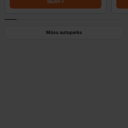
Skatīt
Mūsu autoparks
Meklējat, kur iznomāt
automašīnu?
Sāciet dažu minūšu laikā un izbaudiet elastīgas
rezervācijas, bez slēptām maksām, ātru un
vienkāršu auto saņemšanu un daudz ko citu.
Mūsu autoparks