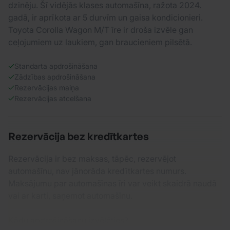
dzinēju. Šī vidējās klases automašīna, ražota 2024.
gadā, ir aprīkota ar 5 durvīm un gaisa kondicionieri.
Toyota Corolla Wagon M/T īre ir droša izvēle gan
ceļojumiem uz laukiem, gan braucieniem pilsētā.
Standarta apdrošināšana
Zādzības apdrošināšana
Rezervācijas maiņa
Rezervācijas atcelšana
Rezervācija bez kredītkartes
Rezervācija ir bez maksas, tāpēc, rezervējot
automašīnu, nav jānorāda kredītkartes numurs.
Maksājumu par automašīnas īri var veikt skaidrā naudā
vai ar karti, saņemot automašīnu.
Kādu apdrošināšanu izvēlēties?