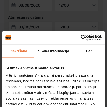
Atgriešanas datums
Vadītāja vecums
Promo kods:
Piekrišana
Sīkāka informācija
Par
Meklēt
Šī tīmekļa vietne izmanto sīkfailus
Mēs izmantojam sīkfailus, lai personalizētu saturu un
reklāmas, nodrošinātu sociālo saziņas līdzekļu funkcijas
un analizētu mūsu datplūsmu. Informāciju par to, kā jūs
Izvēlieties savu automašīnu
izmantojat mūsu vietni, mēs arī kopīgojam ar saviem
sociālās saziņas līdzekļu, reklamēšanas un analīzes
partneriem, kuri to var apvienot ar citu informāciju, ko