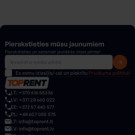
Pierakstieties mūsu
jaunumiem
Pierakstieties un saņemiet jaunākās ziņas pirmie!
Es esmu izlasījis/-usi un piekrītu
Privātuma politikai
LT: +370 616 55336
LV: +371 28 660 022
EE: +372 57 440 577
PL: +48 607 050 575
LT: info@toprent.lt
LV: info@toprent.lv