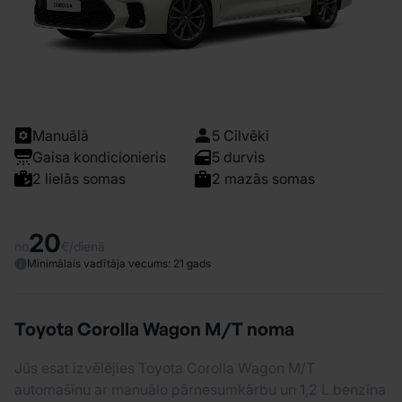
Manuālā
5 Cilvēki
Gaisa kondicionieris
5 durvis
2 lielās somas
2 mazās somas
20
no
€/dienā
Minimālais vadītāja vecums: 21 gads
Toyota Corolla Wagon M/T noma
Jūs esat izvēlējies Toyota Corolla Wagon M/T
automašīnu ar manuālo pārnesumkārbu un 1,2 L benzīna