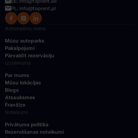
EE: info@toprent.ee
PL: info@toprent.pl
Automašīnu noma
Mūsu autoparks
Pakalpojumi
Pārvaldīt rezervāciju
Uzņēmums
Par mums
Mūsu lokācijas
Blogs
Atsauksmes
Franšīze
Noteikumi
Privātuma politika
Rezervēšanas noteikumi