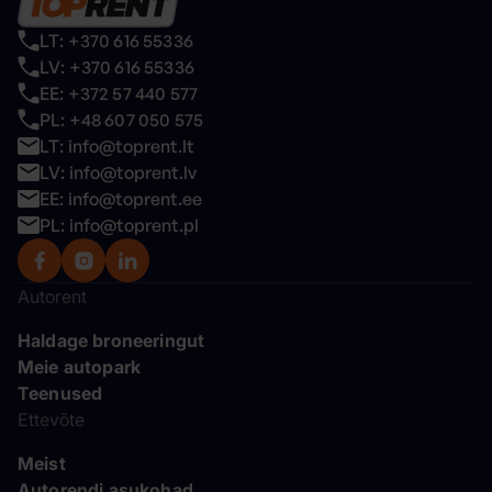
LT: +370 616 55336
LV: +370 616 55336
EE: +372 57 440 577
PL: +48 607 050 575
LT: info@toprent.lt
LV: info@toprent.lv
EE: info@toprent.ee
PL: info@toprent.pl
Autorent
Haldage broneeringut
Meie autopark
Teenused
Ettevõte
Meist
Autorendi asukohad