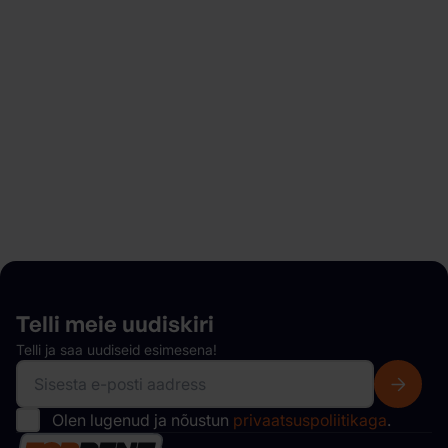
Alusta lihtsalt mõne minutiga ja naudi paindlikke
broneeringuid, peidetud tasudeta, kiiret ja muretut
auto kättesaamist ning palju muud.
Meie autopark
Telli meie
uudiskiri
Telli ja saa uudiseid esimesena!
Olen lugenud ja nõustun
privaatsuspoliitikaga
.