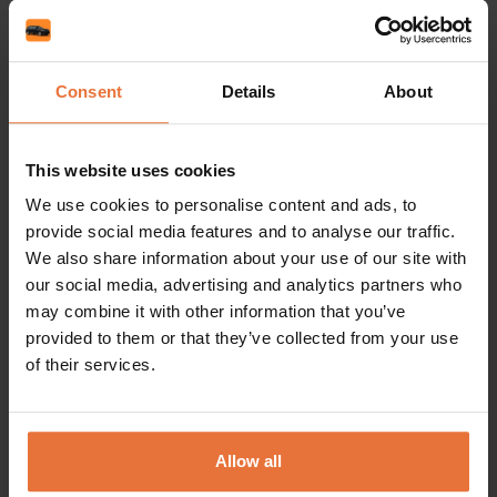
35
Consent
Details
About
Alates
€/päev
Kuva
This website uses cookies
We use cookies to personalise content and ads, to
Skoda Kodiaq
provide social media features and to analyse our traffic.
SUV
We also share information about your use of our site with
our social media, advertising and analytics partners who
Automatinė
5 Inimesed
Kliimaseade
may combine it with other information that you’ve
provided to them or that they’ve collected from your use
of their services.
Allow all