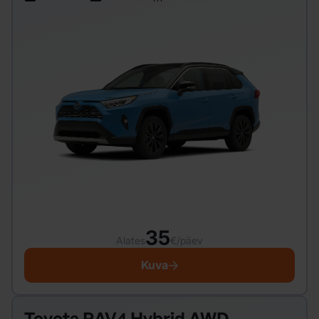
35
Alates
€/päev
Kuva
Toyota RAV4 Hybrid AWD