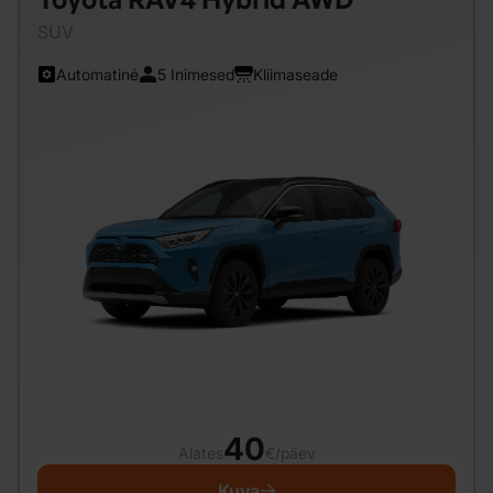
SUV
Automatinė
5 Inimesed
Kliimaseade
40
Alates
€/päev
Kuva