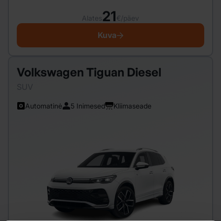
21
Alates
€/päev
Kuva
Volkswagen Tiguan Diesel
SUV
Automatinė
5 Inimesed
Kliimaseade