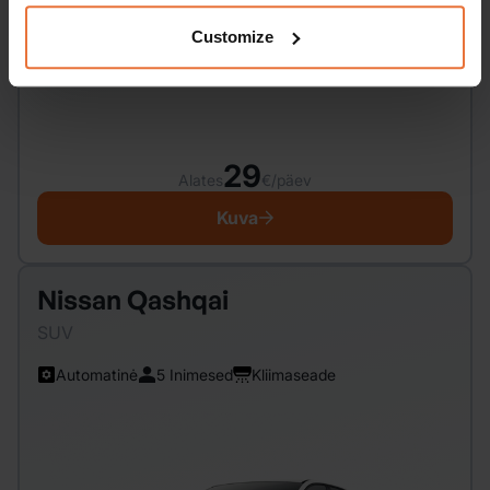
Customize
29
Alates
€/päev
Kuva
Nissan Qashqai
SUV
Automatinė
5 Inimesed
Kliimaseade