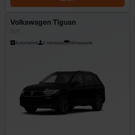
Volkswagen Tiguan
SUV
Automatinė
5 Inimesed
Kliimaseade