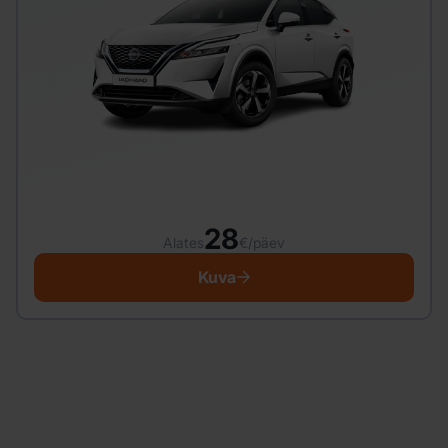
28
Alates
€/päev
Kuva
Otsid autot rentida?