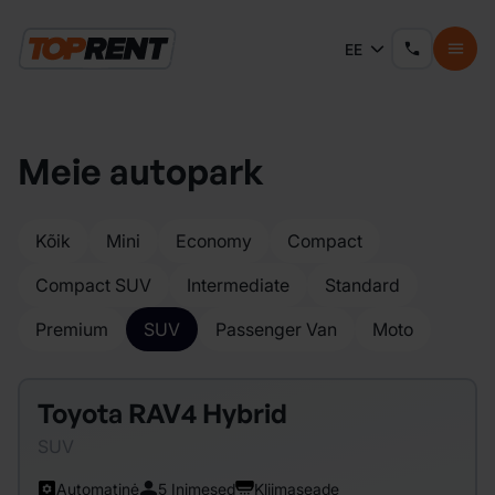
EE
Meie autopark
Kõik
Mini
Economy
Compact
Compact SUV
Intermediate
Standard
Premium
SUV
Passenger Van
Moto
Toyota RAV4 Hybrid
SUV
Automatinė
5 Inimesed
Kliimaseade