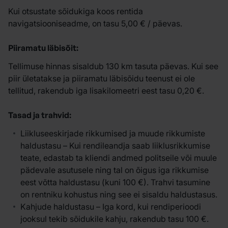
Kui otsustate sõidukiga koos rentida
navigatsiooniseadme, on tasu 5,00 € / päevas.
Piiramatu läbisõit:
Tellimuse hinnas sisaldub 130 km tasuta päevas. Kui see
piir ületatakse ja piiramatu läbisõidu teenust ei ole
tellitud, rakendub iga lisakilomeetri eest tasu 0,20 €.
Tasad ja trahvid:
Liikluseeskirjade rikkumised ja muude rikkumiste
haldustasu – Kui rendileandja saab liiklusrikkumise
teate, edastab ta kliendi andmed politseile või muule
pädevale asutusele ning tal on õigus iga rikkumise
eest võtta haldustasu (kuni 100 €). Trahvi tasumine
on rentniku kohustus ning see ei sisaldu haldustasus.
Kahjude haldustasu – Iga kord, kui rendiperioodi
jooksul tekib sõidukile kahju, rakendub tasu 100 €.