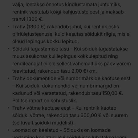
välja, loetakse õnnetus kindlustamata juhtumiks,
rentnik vastutab kõigi kahjustuste eest ja maksab
trahvi 1300 €.
Trahv (1300 €) rakendub juhul, kui rentnik ostis
piiriületusteenuse, kuid kasutas sõidukit riigis, mis ei
olnud lepingus kokku lepitud.
Sõiduki tagastamise tasu – Kui sõiduk tagastatakse
muus asukohas kui lepingus kokkulepitud ning
rendileandjat ei ole sellest vähemalt üks päev varem
teavitatud, rakendub tasu 2,00 €/km.
Trahv dokumentide või numbrimärkide kaotuse eest
– Kui sõiduki dokumendid või numbrimärgid on
kadunud või varastatud, rakendub tasu 150,00 €.
Politseiraport on kohustuslik.
Trahv võtme kaotuse eest – Kui rentnik kaotab
sõiduki võtme, rakendub tasu 600,00 € või suurem
(sõltuvalt sõiduki mudelist).
Loomad on keelatud – Sõidukis on loomade
vedamine keelatud. Kui sõidukisse lubatakse loomi,