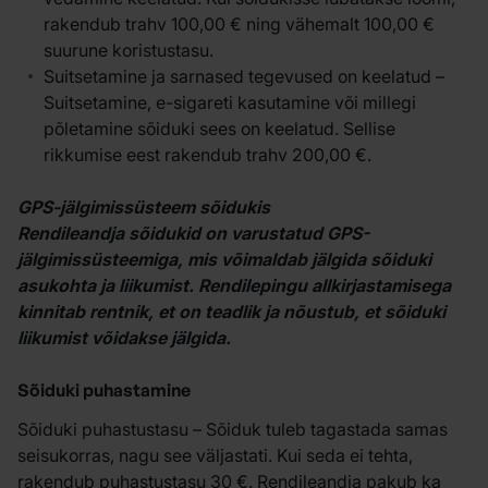
rakendub trahv 100,00 € ning vähemalt 100,00 €
suurune koristustasu.
Suitsetamine ja sarnased tegevused on keelatud –
Suitsetamine, e-sigareti kasutamine või millegi
põletamine sõiduki sees on keelatud. Sellise
rikkumise eest rakendub trahv 200,00 €.
GPS-jälgimissüsteem sõidukis
Rendileandja sõidukid on varustatud GPS-
jälgimissüsteemiga, mis võimaldab jälgida sõiduki
asukohta ja liikumist. Rendilepingu allkirjastamisega
kinnitab rentnik, et on teadlik ja nõustub, et sõiduki
liikumist võidakse jälgida.
Sõiduki puhastamine
Sõiduki puhastustasu – Sõiduk tuleb tagastada samas
seisukorras, nagu see väljastati. Kui seda ei tehta,
rakendub puhastustasu 30 €. Rendileandja pakub ka