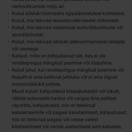
narkootikumide mõju all.
Kulud sõiduki toomiseks ligipääsmatutest kohtadest.
Kulud, mis tekivad ebasobivatel teedel sõitmisest.
Kulud, mis tekivad osalemisel autovõidusõitudel või
spordiüritustel.
Kulud, mis tekivad sõiduki ülekoormamisest reisijate
või veosega.
Kahjud, mille on põhjustanud isik, kes ei ole
rendilepingus märgitud peamise või lisajuhina.
Kulud juhul, kui rendilepingus märgitud peamine või
lisajuht ei oma kehtivat juhiluba või ei oma õigust
mootorsõidukit juhtida.
Muud kulud: kahjustatud klaasipuhastid või lukud,
väliste autoosade kaotus või vargus ilma politsei
raportita, kahjustused, mis on tekkinud
katuseraamide või pagasi kasutamisest, kahjustused,
mis on tekkinud pagasi või veose valest
käsitsemisest või nende asetamisest auto katusele,