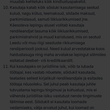
muudab kehtetuks kõik kindlustuspaketid.
Kasutaja katab kõik sõiduki kasutamisega seotud
kulud, nagu kütus, teemaksud, sildade maksud,
parkimistasud, samuti liiklusrikkumised jne.
Käesoleva lepingu alusel volitab kasutaja
rendileandjat tasuma kõik liiklusrikkumised,
parkimistrahvid ja muud karistused, mis on seotud
Leedu või muu riigi seaduste rikkumisega
rendiperioodi jooksul. Need kulud arvestatakse koos
haldustasuga ning maha arvatakse lepingut sõlmides
esitatud deebet- või krediitkaardilt.
Kui kasutajaks on juriidiline isik, võib ta lubada
töötajal, kes vastab nõuetele, sõidukit kasutada,
teatades sellest kirjalikult rendileandjale ja esitades
töötaja nõusoleku. Sel juhul peab kasutaja juhile
tutvustama lepingu tingimusi ja kohustusi, mis ei
vähenda juriidilise isiku vastutust nende tingimuste
täitmise eest. Sõidukit ei kasutata loomade
vedamiseks, välja arvatud juhul, kui loomad on