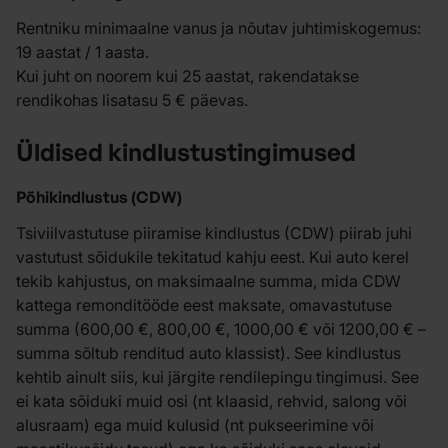
Rentniku minimaalne vanus ja nõutav juhtimiskogemus:
19 aastat / 1 aasta.
Kui juht on noorem kui 25 aastat, rakendatakse
rendikohas lisatasu 5 € päevas.
Üldised kindlustustingimused
Põhikindlustus (CDW)
Tsiviilvastutuse piiramise kindlustus (CDW) piirab juhi
vastutust sõidukile tekitatud kahju eest. Kui auto kerel
tekib kahjustus, on maksimaalne summa, mida CDW
kattega remonditööde eest maksate, omavastutuse
summa (600,00 €, 800,00 €, 1000,00 € või 1200,00 € –
summa sõltub renditud auto klassist). See kindlustus
kehtib ainult siis, kui järgite rendilepingu tingimusi. See
ei kata sõiduki muid osi (nt klaasid, rehvid, salong või
alusraam) ega muid kulusid (nt pukseerimine või