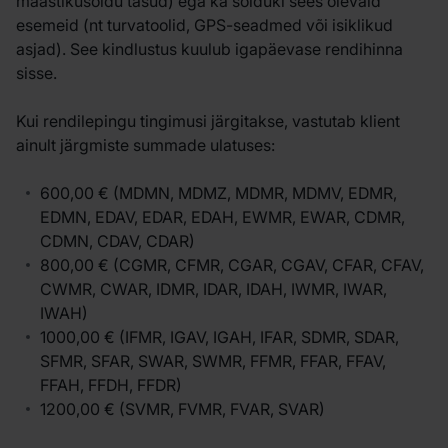
maastikusõidu tasud) ega ka sõiduki sees olevaid
esemeid (nt turvatoolid, GPS-seadmed või isiklikud
asjad). See kindlustus kuulub igapäevase rendihinna
sisse.
Kui rendilepingu tingimusi järgitakse, vastutab klient
ainult järgmiste summade ulatuses:
600,00 € (MDMN, MDMZ, MDMR, MDMV, EDMR,
EDMN, EDAV, EDAR, EDAH, EWMR, EWAR, CDMR,
CDMN, CDAV, CDAR)
800,00 € (CGMR, CFMR, CGAR, CGAV, CFAR, CFAV,
CWMR, CWAR, IDMR, IDAR, IDAH, IWMR, IWAR,
IWAH)
1000,00 € (IFMR, IGAV, IGAH, IFAR, SDMR, SDAR,
SFMR, SFAR, SWAR, SWMR, FFMR, FFAR, FFAV,
FFAH, FFDH, FFDR)
1200,00 € (SVMR, FVMR, FVAR, SVAR)