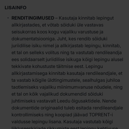
LISAINFO
RENDITINGIMUSED
– Kasutaja kinnitab lepingut
allkirjastades, et võtab sõiduki üle vastavas
seisukorras koos kogu vajaliku varustuse ja
dokumentatsiooniga. Juht, kes rendib sõiduki
juriidilise isiku nimel ja allkirjastab lepingu, kinnitab,
et tal on selleks volitus ning ta vastutab rendileandja
ees solidaarselt juriidilise isikuga kõigi lepingu alusel
tekkivate kohustuste täitmise eest. Lepingu
allkirjastamisega kinnitab kasutaja rendileandjale, et
ta vastab kõigile üldtingimustele, sealhulgas juhiloa
taotlemiseks vajaliku miinimumvanuse nõudele, ning
et tal on kõik vajalikud dokumendid sõiduki
juhtimiseks vastavalt Leedu õigusaktidele. Nende
dokumentide originaalid tuleb esitada rendileandjale
kontrollimiseks ning koopiad jäävad TOPRENT-i
valdusse lepingu lisana. Kasutaja vastutab kõigi
liikluseeskirjade rikkumiste eest lepingu kehtivuse