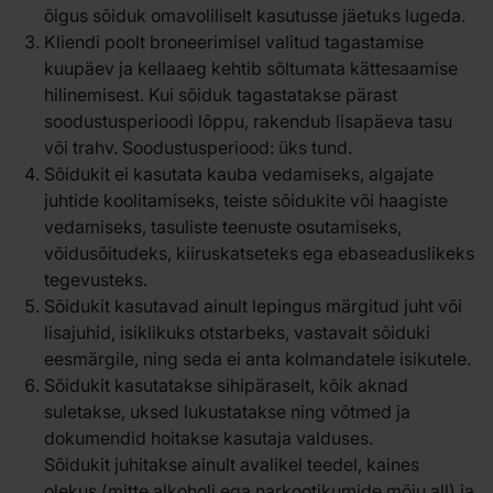
õigus sõiduk omavoliliselt kasutusse jäetuks lugeda.
Kliendi poolt broneerimisel valitud tagastamise
kuupäev ja kellaaeg kehtib sõltumata kättesaamise
hilinemisest. Kui sõiduk tagastatakse pärast
soodustusperioodi lõppu, rakendub lisapäeva tasu
või trahv. Soodustusperiood: üks tund.
Sõidukit ei kasutata kauba vedamiseks, algajate
juhtide koolitamiseks, teiste sõidukite või haagiste
vedamiseks, tasuliste teenuste osutamiseks,
võidusõitudeks, kiiruskatseteks ega ebaseaduslikeks
tegevusteks.
Sõidukit kasutavad ainult lepingus märgitud juht või
lisajuhid, isiklikuks otstarbeks, vastavalt sõiduki
eesmärgile, ning seda ei anta kolmandatele isikutele.
Sõidukit kasutatakse sihipäraselt, kõik aknad
suletakse, uksed lukustatakse ning võtmed ja
dokumendid hoitakse kasutaja valduses.
Sõidukit juhitakse ainult avalikel teedel, kaines
olekus (mitte alkoholi ega narkootikumide mõju all) ja