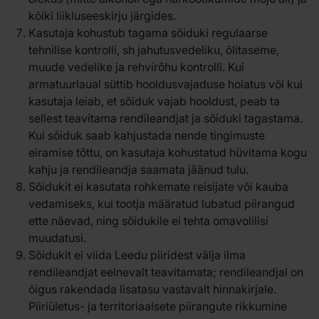
kõiki liikluseeskirju järgides.
Kasutaja kohustub tagama sõiduki regulaarse
tehnilise kontrolli, sh jahutusvedeliku, õlitaseme,
muude vedelike ja rehvirõhu kontrolli. Kui
armatuurlaual süttib hooldusvajaduse hoiatus või kui
kasutaja leiab, et sõiduk vajab hooldust, peab ta
sellest teavitama rendileandjat ja sõiduki tagastama.
Kui sõiduk saab kahjustada nende tingimuste
eiramise tõttu, on kasutaja kohustatud hüvitama kogu
kahju ja rendileandja saamata jäänud tulu.
Sõidukit ei kasutata rohkemate reisijate või kauba
vedamiseks, kui tootja määratud lubatud piirangud
ette näevad, ning sõidukile ei tehta omavolilisi
muudatusi.
Sõidukit ei viida Leedu piiridest välja ilma
rendileandjat eelnevalt teavitamata; rendileandjal on
õigus rakendada lisatasu vastavalt hinnakirjale.
Piiriületus- ja territoriaalsete piirangute rikkumine