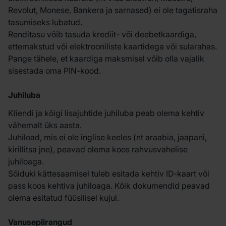
Revolut, Monese, Bankera ja sarnased) ei ole tagatisraha
tasumiseks lubatud.
Renditasu võib tasuda krediit- või deebetkaardiga,
ettemakstud või elektrooniliste kaartidega või sularahas.
Pange tähele, et kaardiga maksmisel võib olla vajalik
sisestada oma PIN-kood.
Juhiluba
Kliendi ja kõigi lisajuhtide juhiluba peab olema kehtiv
vähemalt üks aasta.
Juhiload, mis ei ole inglise keeles (nt araabia, jaapani,
kirillitsa jne), peavad olema koos rahvusvahelise
juhiloaga.
Sõiduki kättesaamisel tuleb esitada kehtiv ID-kaart või
pass koos kehtiva juhiloaga. Kõik dokumendid peavad
olema esitatud füüsilisel kujul.
Vanusepiirangud