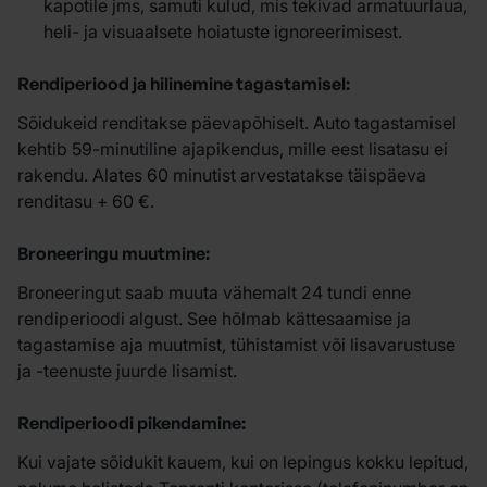
kapotile jms, samuti kulud, mis tekivad armatuurlaua,
heli- ja visuaalsete hoiatuste ignoreerimisest.
Rendiperiood ja hilinemine tagastamisel:
Sõidukeid renditakse päevapõhiselt. Auto tagastamisel
kehtib 59-minutiline ajapikendus, mille eest lisatasu ei
rakendu. Alates 60 minutist arvestatakse täispäeva
renditasu + 60 €.
Broneeringu muutmine:
Broneeringut saab muuta vähemalt 24 tundi enne
rendiperioodi algust. See hõlmab kättesaamise ja
tagastamise aja muutmist, tühistamist või lisavarustuse
ja -teenuste juurde lisamist.
Rendiperioodi pikendamine:
Kui vajate sõidukit kauem, kui on lepingus kokku lepitud,