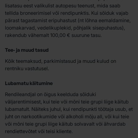
lisatasu eest valikulist autopesu teenust, mida saab
tellida broneerimisel või rendipunktis. Kui sõiduk vajab
pärast tagastamist eripuhastust (nt lõhna eemaldamine,
loomakarvad, vedelikuplekid, põhjalik sisepuhastus),
rakendub vähemalt 100,00 € suurune tasu.
Tee- ja muud tasud
Kõik teemaksud, parkimistasud ja muud kulud on
rentniku vastutusel.
Lubamatu käitumine
Rendileandjal on õigus keelduda sõiduki
väljarentimisest, kui teie või mõni teie grupi liige käitub
lubamatult. Näiteks juhul, kui rendipunkti töötaja usub, et
juht on narkootikumide või alkoholi mõju all, või kui teie
või mõni teie grupi liige käitub solvavalt või ähvardab
rendiettevõtet või teisi kliente.