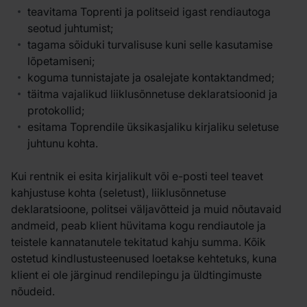
teavitama Toprenti ja politseid igast rendiautoga
seotud juhtumist;
tagama sõiduki turvalisuse kuni selle kasutamise
lõpetamiseni;
koguma tunnistajate ja osalejate kontaktandmed;
täitma vajalikud liiklusõnnetuse deklaratsioonid ja
protokollid;
esitama Toprendile üksikasjaliku kirjaliku seletuse
juhtunu kohta.
Kui rentnik ei esita kirjalikult või e-posti teel teavet
kahjustuse kohta (seletust), liiklusõnnetuse
deklaratsioone, politsei väljavõtteid ja muid nõutavaid
andmeid, peab klient hüvitama kogu rendiautole ja
teistele kannatanutele tekitatud kahju summa. Kõik
ostetud kindlustusteenused loetakse kehtetuks, kuna
klient ei ole järginud rendilepingu ja üldtingimuste
nõudeid.