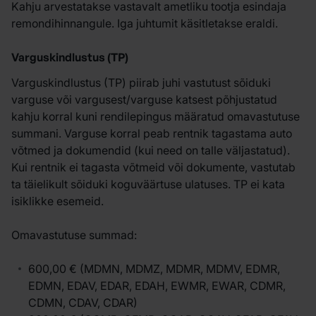
Kahju arvestatakse vastavalt ametliku tootja esindaja
remondihinnangule. Iga juhtumit käsitletakse eraldi.
Varguskindlustus (TP)
Varguskindlustus (TP) piirab juhi vastutust sõiduki
varguse või vargusest/varguse katsest põhjustatud
kahju korral kuni rendilepingus määratud omavastutuse
summani. Varguse korral peab rentnik tagastama auto
võtmed ja dokumendid (kui need on talle väljastatud).
Kui rentnik ei tagasta võtmeid või dokumente, vastutab
ta täielikult sõiduki koguväärtuse ulatuses. TP ei kata
isiklikke esemeid.
Omavastutuse summad:
600,00 € (MDMN, MDMZ, MDMR, MDMV, EDMR,
EDMN, EDAV, EDAR, EDAH, EWMR, EWAR, CDMR,
CDMN, CDAV, CDAR)