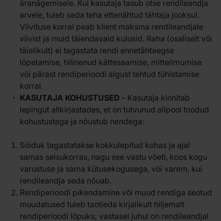
äranägemisele. Kui kasutaja tasub otse rendileandja
arvele, tuleb seda teha ettenähtud tähtaja jooksul.
Viivituse korral peab klient maksma rendileandjale
viivist ja muid täiendavaid kulusid. Raha (osaliselt või
täielikult) ei tagastata rendi ennetähtaegse
lõpetamise, hilinenud kättesaamise, mitteilmumise
või pärast rendiperioodi algust tehtud tühistamise
korral.
KASUTAJA KOHUSTUSED
– Kasutaja kinnitab
lepingut allkirjastades, et on tutvunud allpool toodud
kohustustega ja nõustub nendega:
Sõiduk tagastatakse kokkulepitud kohas ja ajal
samas seisukorras, nagu see vastu võeti, koos kogu
varustuse ja sama kütusekogusega, või varem, kui
rendileandja seda nõuab.
Rendiperioodi pikendamine või muud rendiga seotud
muudatused tuleb taotleda kirjalikult hiljemalt
rendiperioodi lõpuks; vastasel juhul on rendileandjal