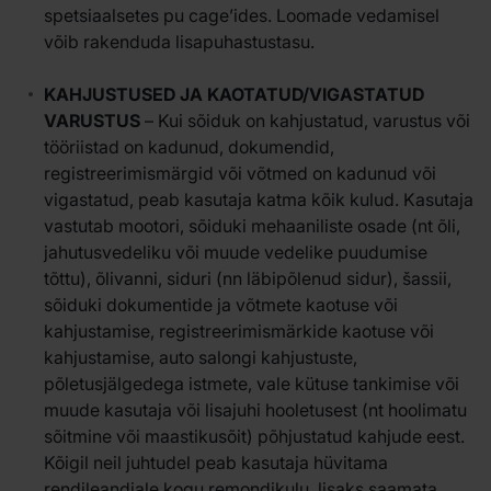
spetsiaalsetes pu cage’ides. Loomade vedamisel
võib rakenduda lisapuhastustasu.
KAHJUSTUSED JA KAOTATUD/VIGASTATUD
VARUSTUS
– Kui sõiduk on kahjustatud, varustus või
tööriistad on kadunud, dokumendid,
registreerimismärgid või võtmed on kadunud või
vigastatud, peab kasutaja katma kõik kulud. Kasutaja
vastutab mootori, sõiduki mehaaniliste osade (nt õli,
jahutusvedeliku või muude vedelike puudumise
tõttu), õlivanni, siduri (nn läbipõlenud sidur), šassii,
sõiduki dokumentide ja võtmete kaotuse või
kahjustamise, registreerimismärkide kaotuse või
kahjustamise, auto salongi kahjustuste,
põletusjälgedega istmete, vale kütuse tankimise või
muude kasutaja või lisajuhi hooletusest (nt hoolimatu
sõitmine või maastikusõit) põhjustatud kahjude eest.
Kõigil neil juhtudel peab kasutaja hüvitama
rendileandjale kogu remondikulu, lisaks saamata