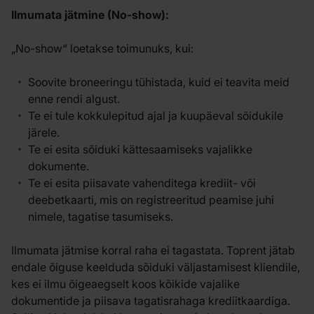
Ilmumata jätmine (No-show):
„No-show“ loetakse toimunuks, kui:
Soovite broneeringu tühistada, kuid ei teavita meid
enne rendi algust.
Te ei tule kokkulepitud ajal ja kuupäeval sõidukile
järele.
Te ei esita sõiduki kättesaamiseks vajalikke
dokumente.
Te ei esita piisavate vahenditega krediit- või
deebetkaarti, mis on registreeritud peamise juhi
nimele, tagatise tasumiseks.
Ilmumata jätmise korral raha ei tagastata. Toprent jätab
endale õiguse keelduda sõiduki väljastamisest kliendile,
kes ei ilmu õigeaegselt koos kõikide vajalike
dokumentide ja piisava tagatisrahaga krediitkaardiga.