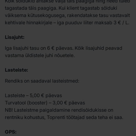
Kõik sõidukid antakse välja täis paagiga ning need tuleb
tagastada täis paagiga. Kui klient tagastab sõiduki
väiksema kütusekogusega, rakendatakse tasu vastavalt
kehtivale hinnakirjale – iga puuduv liiter maksab 3 € / L.
Lisajuht:
Iga lisajuhi tasu on 6 € päevas. Kõik lisajuhid peavad
vastama üldistele juhi nõuetele.
Lasteiste:
Rendiks on saadaval lasteistmed:
Lasteiste – 5,00 € päevas
Turvatool (booster) – 3,00 € päevas
NB! Lasteistme paigaldamine rendisõidukisse on
rentniku kohustus, Toprenti töötajad seda teha ei saa.
GPS: