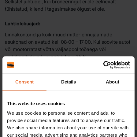
Sellistel juhtudel, kui broneeringut ei ole eelnevalt
tühistatud, kliendil tagasimakse õigust ei ole.
Lahtiolekuajad:
Linnakontorid ja kõik muud mitte-lennujaamade
asukohad on avatud kell 08:00 – 17:00. Kui soovite autot
või mootorratast võtta väljaspool tööaega või
nädalavahetusel, lisandub tasu 25 €.
Meie kontorid Leedu lennujaamades on avatud iga päev
kell 08:00 – 22:00. Kui sõidukit võetakse vastu
Consent
Details
About
väljaspool tööaega, rakendub lisatasu „Off-hours“:
Vilniuse, Kaunase ja Palanga lennujaamad kell 22:00 –
This website uses cookies
08:00 – 15,45 €.
We use cookies to personalise content and ads, to
provide social media features and to analyse our traffic.
Kohaletoomine ja tagasitoomine:
We also share information about your use of our site with
Sõiduki kohaletoimetamise/tagasitoomise teenus tuleb
our social media, advertising and analytics partners who