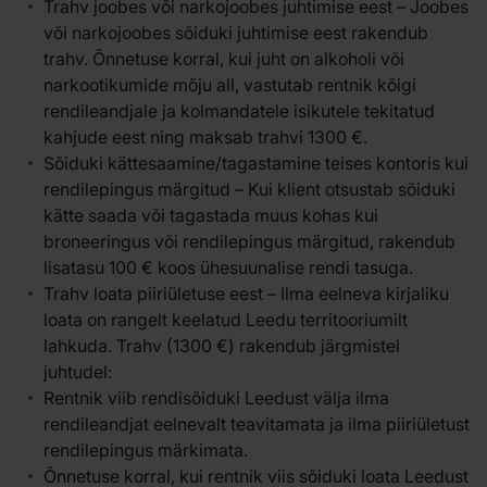
Trahv joobes või narkojoobes juhtimise eest – Joobes
või narkojoobes sõiduki juhtimise eest rakendub
trahv. Õnnetuse korral, kui juht on alkoholi või
narkootikumide mõju all, vastutab rentnik kõigi
rendileandjale ja kolmandatele isikutele tekitatud
kahjude eest ning maksab trahvi 1300 €.
Sõiduki kättesaamine/tagastamine teises kontoris kui
rendilepingus märgitud – Kui klient otsustab sõiduki
kätte saada või tagastada muus kohas kui
broneeringus või rendilepingus märgitud, rakendub
lisatasu 100 € koos ühesuunalise rendi tasuga.
Trahv loata piiriületuse eest – Ilma eelneva kirjaliku
loata on rangelt keelatud Leedu territooriumilt
lahkuda. Trahv (1300 €) rakendub järgmistel
juhtudel:
Rentnik viib rendisõiduki Leedust välja ilma
rendileandjat eelnevalt teavitamata ja ilma piiriületust
rendilepingus märkimata.
Õnnetuse korral, kui rentnik viis sõiduki loata Leedust