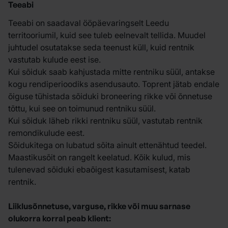
Teeabi
Teeabi on saadaval ööpäevaringselt Leedu
territooriumil, kuid see tuleb eelnevalt tellida. Muudel
juhtudel osutatakse seda teenust küll, kuid rentnik
vastutab kulude eest ise.
Kui sõiduk saab kahjustada mitte rentniku süül, antakse
kogu rendiperioodiks asendusauto. Toprent jätab endale
õiguse tühistada sõiduki broneering rikke või õnnetuse
tõttu, kui see on toimunud rentniku süül.
Kui sõiduk läheb rikki rentniku süül, vastutab rentnik
remondikulude eest.
Sõidukitega on lubatud sõita ainult ettenähtud teedel.
Maastikusõit on rangelt keelatud. Kõik kulud, mis
tulenevad sõiduki ebaõigest kasutamisest, katab
rentnik.
Liiklusõnnetuse, varguse, rikke või muu sarnase
olukorra korral peab klient: