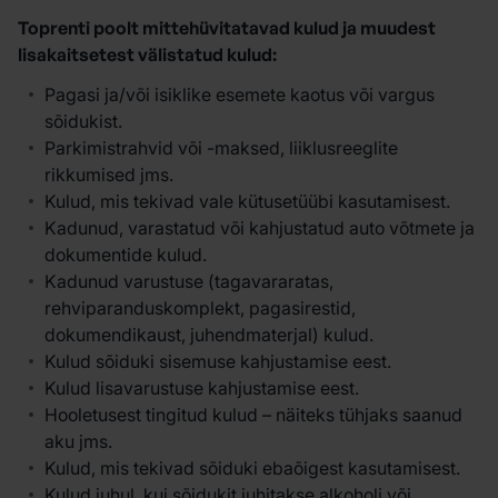
Toprenti poolt mittehüvitatavad kulud ja muudest
lisakaitsetest välistatud kulud:
Pagasi ja/või isiklike esemete kaotus või vargus
sõidukist.
Parkimistrahvid või -maksed, liiklusreeglite
rikkumised jms.
Kulud, mis tekivad vale kütusetüübi kasutamisest.
Kadunud, varastatud või kahjustatud auto võtmete ja
dokumentide kulud.
Kadunud varustuse (tagavararatas,
rehviparanduskomplekt, pagasirestid,
dokumendikaust, juhendmaterjal) kulud.
Kulud sõiduki sisemuse kahjustamise eest.
Kulud lisavarustuse kahjustamise eest.
Hooletusest tingitud kulud – näiteks tühjaks saanud
aku jms.
Kulud, mis tekivad sõiduki ebaõigest kasutamisest.
Kulud juhul, kui sõidukit juhitakse alkoholi või