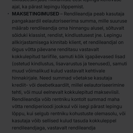
ajal, ka pärast lepingu lõppemist.
MAKSETINGIMUSED
– Rendileandja peab kasutaja
pangakaardil eelautoriseerima summa, mille suuruse
määrab rendileandja oma hinnangu alusel, sõltuvalt
sõiduki klassist, rendist, kindlustusest jne. Lepingu
allkirjastamisega kinnitab klient, et rendileandjal on
õigus võtta päevane renditasu vastavalt
kokkulepitud tariifile, samuti kõik igapäevased lisad
(ostetud kindlustus, lisavarustus ja teenused), samuti
muud võimalikud kulud vastavalt kehtivale
hinnakirjale. Need summad võetakse kasutaja
krediit- või deebetkaardilt, millel eelautoriseerimine
tehti, või muul eelnevalt kokkulepitud makseviisil.
Rendileandja võib rentniku kontolt summad maha
võtta rendiperioodi jooksul või isegi pärast lepingu
lõppu, kui selgub rentniku kohustuste olemasolu, või
kasutaja võib sellised kulud tasuda kokkuleppel
rendileandjaga, vastavalt rendileandja