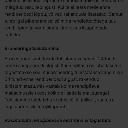
palume helistada Toprenti kontorisse (telefoninumber on
märgitud rendilepingus). Kui te ei teata meile enne
rendiperioodi lõppu, võivad rakenduda lisatasud. Samuti
tuleb igal pikendamisel sõlmida rendiettevõttega uus
rendileping ja vormistada kindlustus lisapäevade
katteks.
Broneeringu tühistamine:
Broneeringu saab tasuta tühistada vähemalt 24 tundi
enne rendiperioodi algust. Kui renditasu on juba tasutud,
tagastatakse see. Kui broneering tühistatakse vähem kui
24 tundi enne rendiperioodi algust, rakendub
tühistamistasu, mis vastab kolme rendipäeva
maksumusele (koos kõikide lisade ja maksudega).
Tühistamine tuleb teha veebis või kirjalikult, saates e-
kirja aadressile info@toprent.lt.
Kasutamata rendipäevade eest raha ei tagastata.