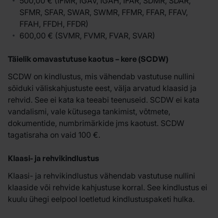
500,00 € (IFMR, IGAV, IGAH, IFAR, SDMR, SDAR,
SFMR, SFAR, SWAR, SWMR, FFMR, FFAR, FFAV,
FFAH, FFDH, FFDR)
600,00 € (SVMR, FVMR, FVAR, SVAR)
Täielik omavastutuse kaotus – kere (SCDW)
SCDW on kindlustus, mis vähendab vastutuse nullini
sõiduki väliskahjustuste eest, välja arvatud klaasid ja
rehvid. See ei kata ka teeabi teenuseid. SCDW ei kata
vandalismi, vale kütusega tankimist, võtmete,
dokumentide, numbrimärkide jms kaotust. SCDW
tagatisraha on vaid 100 €.
Klaasi- ja rehvikindlustus
Klaasi- ja rehvikindlustus vähendab vastutuse nullini
klaaside või rehvide kahjustuse korral. See kindlustus ei
kuulu ühegi eelpool loetletud kindlustuspaketi hulka.