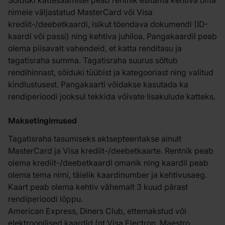
Sõiduki kättesaamisel peab rentnik esitama kehtiva oma
nimele väljastatud MasterCard või Visa
krediit-/deebetkaardi, isikut tõendava dokumendi (ID-
kaardi või passi) ning kehtiva juhiloa. Pangakaardil peab
olema piisavalt vahendeid, et katta renditasu ja
tagatisraha summa. Tagatisraha suurus sõltub
rendihinnast, sõiduki tüübist ja kategooriast ning valitud
kindlustusest. Pangakaarti võidakse kasutada ka
rendiperioodi jooksul tekkida võivate lisakulude katteks.
Maksetingimused
Tagatisraha tasumiseks aktsepteeritakse ainult
MasterCard ja Visa krediit-/deebetkaarte. Rentnik peab
olema krediit-/deebetkaardi omanik ning kaardil peab
olema tema nimi, täielik kaardinumber ja kehtivusaeg.
Kaart peab olema kehtiv vähemalt 3 kuud pärast
rendiperioodi lõppu.
American Express, Diners Club, ettemakstud või
elektroonilised kaardid (nt Visa Electron, Maestro,