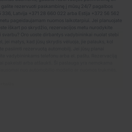
t galite rezervuoti paskambinę į mūsų 24/7 pagalbos
55 336, Latvija +371 28 660 022 arba Estija +372 56 562
ernetu pageidaujamam nuomos laikotarpiui. Jei planuojate
oste iškart po skrydžio, rezervacijos metu nurodykite
i svarbu? Oro uoste dirbantys vadybininkai nuolat stebi
l, jei matys, kad jūsų skrydis vėluoja, jie palauks, kol
ite pasiimti rezervuotą automobilį. Jei jūsų planai
kite vadybininkams telefonu arba el. paštu. Rezervaciją
i pakeisti arba atšaukti. Ši paslauga yra nemokama
klausomai nuo automobilio modelio ar nuomos trukmės.
ortelės