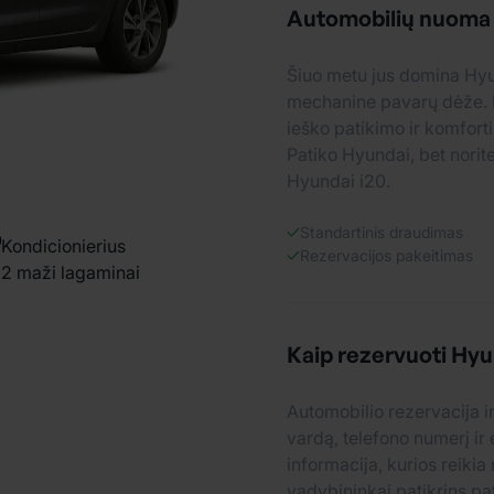
Automobilių nuoma B
Šiuo metu jus domina Hyu
mechanine pavarų dėže. 
ieško patikimo ir komfort
Patiko Hyundai, bet norit
Hyundai i20.
Standartinis draudimas
Kondicionierius
Rezervacijos pakeitimas
2 maži lagaminai
Kaip rezervuoti Hyu
Automobilio rezervacija in
vardą, telefono numerį ir 
informacija, kurios reikia 
vadybininkai patikrins pa