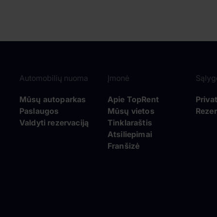
Automobilių nuoma
Įmonė
Sąlyg
Mūsų autoparkas
Apie TopRent
Priva
Paslaugos
Mūsų vietos
Rezer
Valdyti rezervaciją
Tinklaraštis
Atsiliepimai
Franšizė