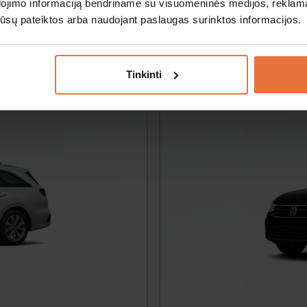
dojimo informaciją bendriname su visuomeninės medijos, reklamav
os jūsų pateiktos arba naudojant paslaugas surinktos informacijos.
Volkswagen Ti
SUV
Tinkinti
Automatinė
5 žmonės
K