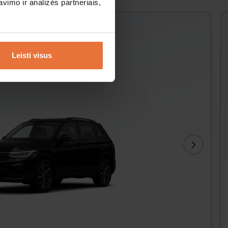
imo ir analizės partneriais,
guan
Leisti visus
ondicionierius