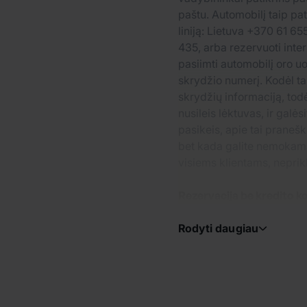
paštu. Automobilį taip pa
liniją: Lietuva +370 61 6
435, arba rezervuoti int
pasiimti automobilį oro u
skrydžio numerį. Kodėl ta
skrydžių informaciją, todė
nusileis lėktuvas, ir galės
pasikeis, apie tai praneš
bet kada galite nemokama
visiems klientams, nepri
Rezervacija be kredito k
Rodyti daugiau