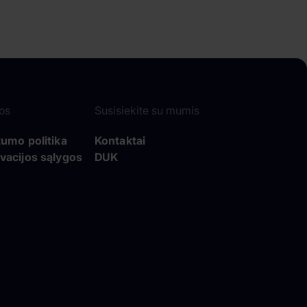
os
Susisiekite su mumis
tumo politika
Kontaktai
vacijos sąlygos
DUK