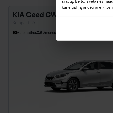
srautą. Be to, svetainės nau
kurie gali ją pridėti prie kit
KIA Ceed CW
Kompaktinė
Automatinė
5 žmonės
Kondicionierius