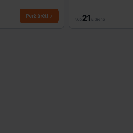
Peržiūrėti
21
Nuo
€/diena
eškote automobilio nuomo
dėkite vos per kelias minutes ir mėgaukitės lanksčia rezervac
ių paslėptų mokesčių, greitu ir patogiu automobilio paėmimu
dar daug daugiau.
Mūsų autoparkas