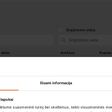
Grąžinimo vieta:
 data:
Amžius:
Kupon
Išsami informacija
slapukai
tume suasmeninti turinį bei skelbimus, teikti visuomeninės medij