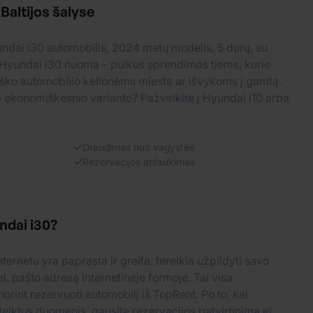
altijos šalyse
ndai i30 automobilis, 2024 metų modelis, 5 durų, su
Hyundai i30 nuoma – puikus sprendimas tiems, kurie
iško automobilio kelionėms mieste ar išvykoms į gamtą.
e ekonomiškesnio varianto? Pažvelkite į Hyundai i10 arba
Draudimas nuo vagystės
Rezervacijos atšaukimas
ndai i30?
ternetu yra paprasta ir greita: tereikia užpildyti savo
el. pašto adresą internetinėje formoje. Tai visa
norint rezervuoti automobilį iš TopRent. Po to, kai
teiktus duomenis, gausite rezervacijos patvirtinimą el.