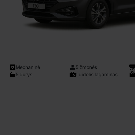
Mechaninė
5 žmonės
5 durys
1 didelis lagaminas