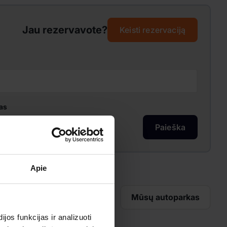
Jau rezervavote?
Keisti rezervaciją
as
Paieška
Apie
Mūsų autoparkas
os funkcijas ir analizuoti