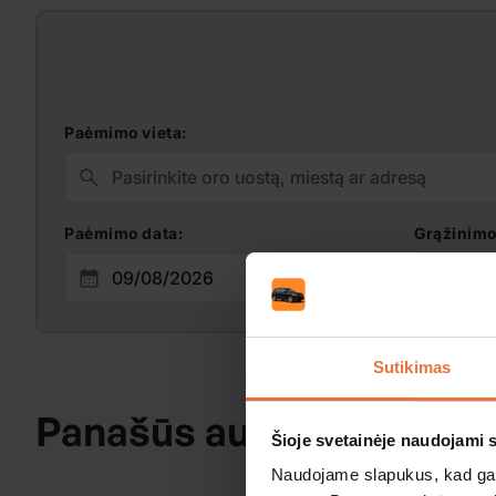
Paėmimo vieta:
Paėmimo data:
Grąžinimo
Sutikimas
Panašūs automobiliai
Šioje svetainėje naudojami 
Naudojame slapukus, kad galė