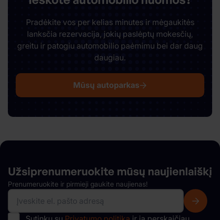
Pradėkite vos per kelias minutes ir mėgaukitės
lanksčia rezervacija, jokių paslėptų mokesčių,
greitu ir patogiu automobilio paėmimu bei dar daug
daugiau.
Mūsų autoparkas
Užsiprenumeruokite mūsų
naujienlaiškį
Prenumeruokite ir pirmieji gaukite naujienas!
Sutinku su
Privatumo politika
ir ją perskaičiau.