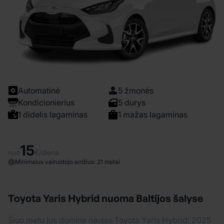
Automatinė
5 žmonės
Kondicionierius
5 durys
1 didelis lagaminas
1 mažas lagaminas
15
nuo
€/diena
Minimalus vairuotojo amžius: 21 metai
Toyota Yaris Hybrid nuoma Baltijos šalyse
Šiuo metu jus domina naujas Toyota Yaris Hybrid: 2025