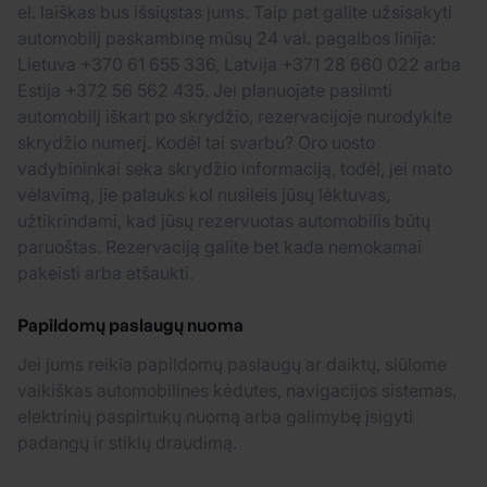
el. laiškas bus išsiųstas jums. Taip pat galite užsisakyti
automobilį paskambinę mūsų 24 val. pagalbos linija:
Lietuva +370 61 655 336, Latvija +371 28 660 022 arba
Estija +372 56 562 435. Jei planuojate pasiimti
automobilį iškart po skrydžio, rezervacijoje nurodykite
skrydžio numerį. Kodėl tai svarbu? Oro uosto
vadybininkai seka skrydžio informaciją, todėl, jei mato
vėlavimą, jie palauks kol nusileis jūsų lėktuvas,
užtikrindami, kad jūsų rezervuotas automobilis būtų
paruoštas. Rezervaciją galite bet kada nemokamai
pakeisti arba atšaukti.
Papildomų paslaugų nuoma
Jei jums reikia papildomų paslaugų ar daiktų, siūlome
vaikiškas automobilines kėdutes, navigacijos sistemas,
elektrinių paspirtukų nuomą arba galimybę įsigyti
padangų ir stiklų draudimą.