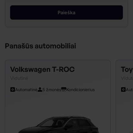
Paieška
Panašūs automobiliai
Volkswagen T-ROC
Toy
Vidutinė
Vidut
Automatinė
5 žmonės
Kondicionierius
Aut