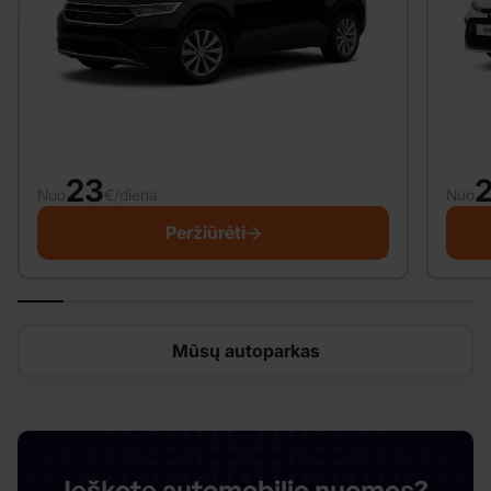
23
Nuo
€/diena
Nuo
Peržiūrėti
Mūsų autoparkas
Ieškote automobilio nuomos?