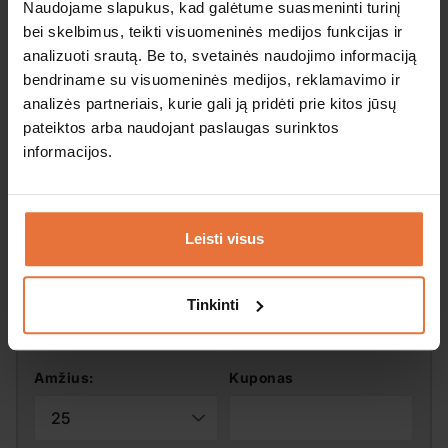
Naudojame slapukus, kad galėtume suasmeninti turinį
Paėmimo vieta:
bei skelbimus, teikti visuomeninės medijos funkcijas ir
analizuoti srautą. Be to, svetainės naudojimo informaciją
bendriname su visuomeninės medijos, reklamavimo ir
analizės partneriais, kurie gali ją pridėti prie kitos jūsų
Grąžinimo vieta:
pateiktos arba naudojant paslaugas surinktos
informacijos.
Paėmimo data:
Leisti visus
Grąžinimo data:
Tinkinti
Amžius:
Kuponas