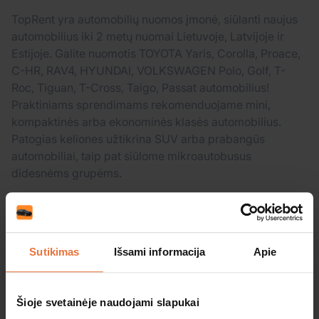
TopRent yra automobilių nuomos įmonė, siūlanti naujus
automobilius iki 2 metų nuomai Lietuvoje, Latvijoje ir
Estijoje. Galite nuomotis TOYOTA Yaris, Corolla, Proace,
C-HR, RAV4, HYUNDAI, VOLKSWAGEN Polo, Golf, T-
Roc, Tiguan, T-Cross, Taigo, Passat automobilius!
Praktiniams sprendimams rekomenduojame mini,
kompaktinės arba ekonominės klasės automobilius.
Patogias keliones užtikrina SUV arba prabangūs
automobiliai, taip pat siūlome mikroautobusus
didesnėms grupėms.
Sutikimas
Išsami informacija
Apie
Jau rezervavote?
Keisti rezervaciją
Šioje svetainėje naudojami slapukai