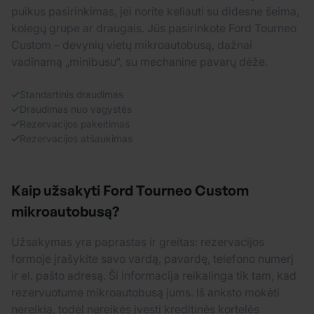
puikus pasirinkimas, jei norite keliauti su didesne šeima,
kolegų grupe ar draugais. Jūs pasirinkote Ford Tourneo
Custom – devynių vietų mikroautobusą, dažnai
vadinamą „minibusu“, su mechanine pavarų dėže.
Standartinis draudimas
Draudimas nuo vagystės
Rezervacijos pakeitimas
Rezervacijos atšaukimas
Kaip užsakyti Ford Tourneo Custom
mikroautobusą?
Užsakymas yra paprastas ir greitas: rezervacijos
formoje įrašykite savo vardą, pavardę, telefono numerį
ir el. pašto adresą. Ši informacija reikalinga tik tam, kad
rezervuotume mikroautobusą jums. Iš anksto mokėti
nereikia, todėl nereikės įvesti kreditinės kortelės