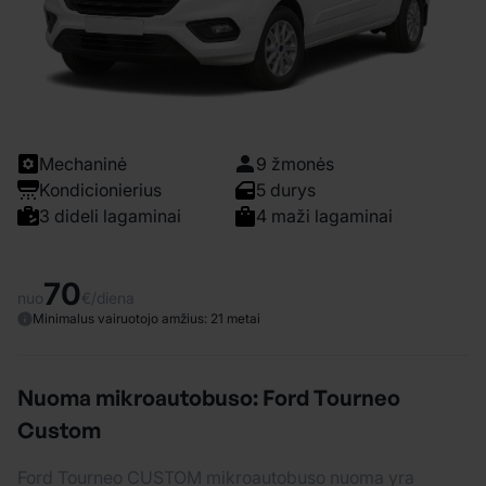
Mechaninė
9 žmonės
Kondicionierius
5 durys
3 dideli lagaminai
4 maži lagaminai
70
nuo
€/diena
Minimalus vairuotojo amžius: 21 metai
Nuoma mikroautobuso: Ford Tourneo
Custom
Ford Tourneo CUSTOM mikroautobuso nuoma yra