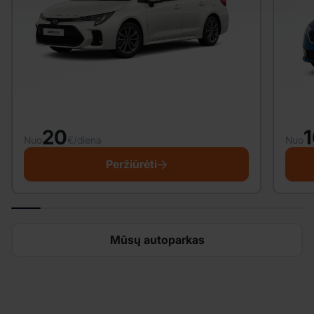
20
1
Nuo
€/diena
Nuo
Peržiūrėti
Mūsų autoparkas