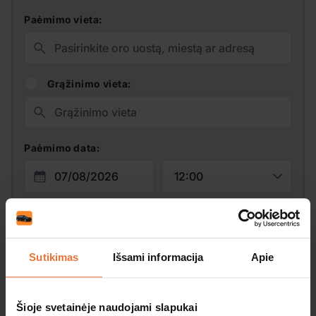
Paėmimo vieta:
Grąžinimo vieta:
Paėmimo data:
Grąžinimo data:
Sutikimas
Išsami informacija
Apie
Amžius:
Kuponas
Šioje svetainėje naudojami slapukai