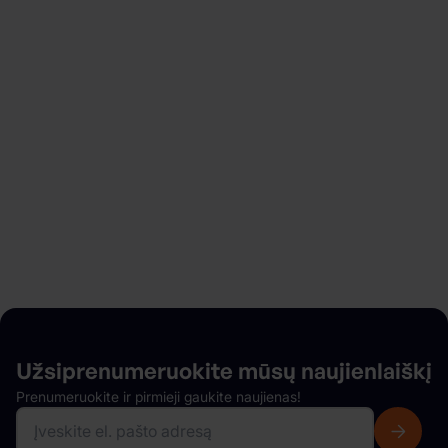
Ieškote automobilio nuomos?
Pradėkite vos per kelias minutes ir mėgaukitės
lanksčia rezervacija, jokių paslėptų mokesčių,
greitu ir patogiu automobilio paėmimu bei dar daug
daugiau.
Mūsų autoparkas
Užsiprenumeruokite mūsų
naujienlaiškį
Prenumeruokite ir pirmieji gaukite naujienas!