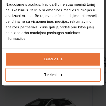
Naudojame slapukus, kad galėtume suasmeninti turinį
bei skelbimus, teikti visuomeninės medijos funkcijas ir
Paieška
analizuoti srautą. Be to, svetainės naudojimo informaciją
bendriname su visuomeninės medijos, reklamavimo ir
analizės partneriais, kurie gali ją pridėti prie kitos jūsų
pateiktos arba naudojant paslaugas surinktos
Panašūs automobiliai
informacijos.
Toyota Corolla Wagon M/T
Sko
Leisti visus
A/
Vidutinė
Ekon
Tinkinti
Mechaninė
5 žmonės
Kondicionierius
Aut