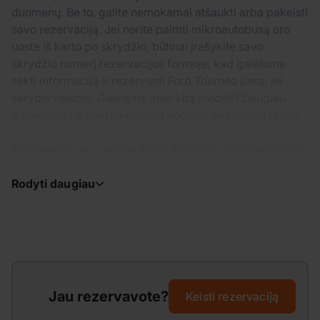
duomenų. Be to, galite nemokamai atšaukti arba pakeisti
savo rezervaciją. Jei norite paimti mikroautobusą oro
uoste iš karto po skrydžio, būtinai įrašykite savo
skrydžio numerį rezervacijos formoje, kad galėtume
sekti informaciją ir rezervuoti Ford Tourneo jums, jei
skrydis vėluotų. Galvojate apie kitą modelį? Daugiau
automobilių ir mikroautobusų nuomos pasiūlymų rasite.
Mikroautobusų nuoma: kokią draudimo rūšį pasirinkti?
Rodyti daugiau
Jau rezervavote?
Keisti rezervaciją