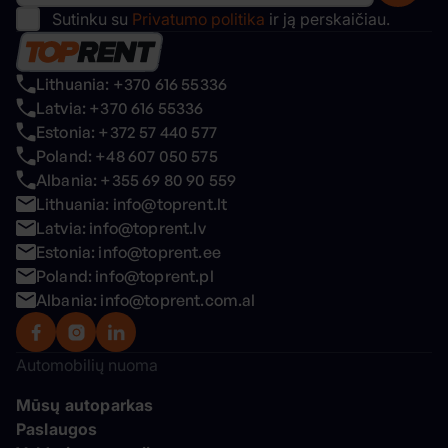
Sutinku su
Privatumo politika
ir ją perskaičiau.
Lithuania: +370 616 55336
Latvia: +370 616 55336
Estonia: +372 57 440 577
Poland: +48 607 050 575
Albania: +355 69 80 90 559
Lithuania: info@toprent.lt
Latvia: info@toprent.lv
Estonia: info@toprent.ee
Poland: info@toprent.pl
Albania: info@toprent.com.al
Automobilių nuoma
Mūsų autoparkas
Paslaugos