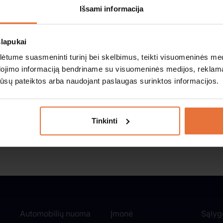
Išsami informacija
renumeruokite mūsų
naujie
slapukai
tume suasmeninti turinį bei skelbimus, teikti visuomeninės medij
Prenumeruokite ir pirmieji gaukite naujienas!
dojimo informaciją bendriname su visuomeninės medijos, reklamav
os jūsų pateiktos arba naudojant paslaugas surinktos informacijos.
Sutinku su
Privatumo politika
ir ją perskaičiau.
Tinkinti
Automobilių nuoma
Įmonė
Sąlyg