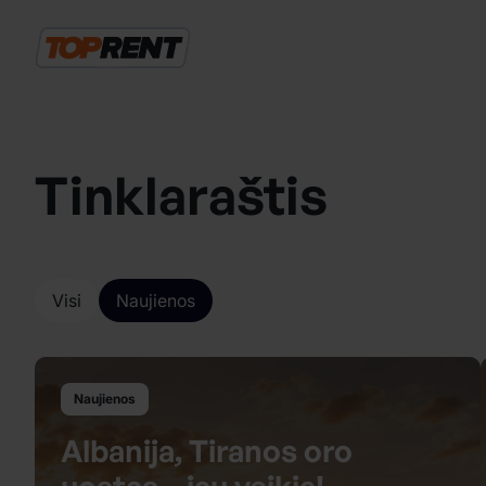
Tinklaraštis
Visi
Naujienos
Naujienos
Albanija, Tiranos oro