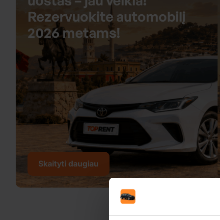
uostas – jau veikia!
Rezervuokite automobilį
2026 metams!
Skaityti daugiau