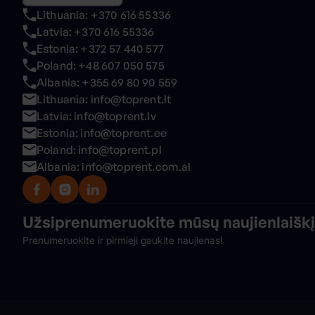
Lithuania: +370 616 55336
Latvia: +370 616 55336
Estonia: +372 57 440 577
Poland: +48 607 050 575
Albania: +355 69 80 90 559
Lithuania: info@toprent.lt
Latvia: info@toprent.lv
Estonia: info@toprent.ee
Poland: info@toprent.pl
Albania: info@toprent.com.al
Užsiprenumeruokite mūsų
naujienlaiškį
Prenumeruokite ir pirmieji gaukite naujienas!