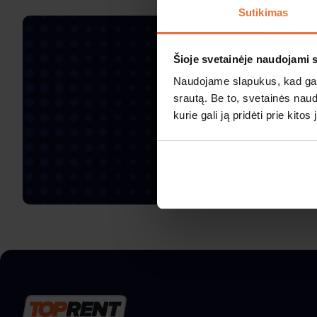
Sutikimas
Užsip
Šioje svetainėje naudojami 
Naudojame slapukus, kad galė
srautą. Be to, svetainės nau
kurie gali ją pridėti prie kit