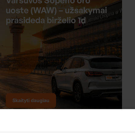
Varšuvos Šopeno oro
uoste (WAW) – užsakymai
prasideda birželio 1d
Skaityti daugiau