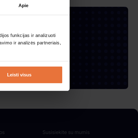
Apie
nlaiškį
os funkcijas ir analizuoti
imo ir analizės partneriais,
Leisti visus
os
Susisiekite su mumis