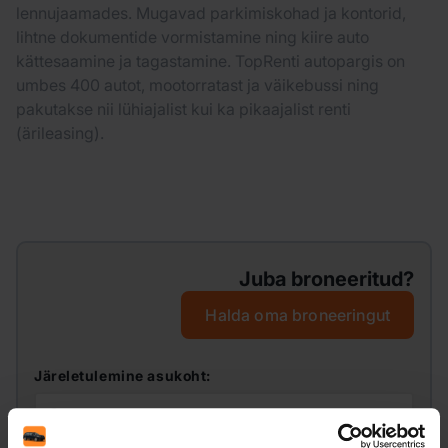
lennujaamades. Mugavad parkimiskohad ja kontorid,
lihtne dokumentide vormistamine ning kiire auto
kättesaamine ja tagastamine. TopRenti autopargis on
umbes 400 autot, mootorratast ja väikebussi ning
pakutakse nii lühiajalist kui ka pikaajalist renti
(ärileasing).
Juba broneeritud?
Halda oma broneeringut
Järeletulemine asukoht: