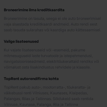
Broneerimine ilma krediitkaardita
Broneerimine on tasuta, seega ei ole auto broneerimisel
vaja sisestada krediitkaardi andmeid. Auto rendi eest
saab tasuda sularahas või kaardiga auto kättesaamisel.
Valige lisateenused
Kui vajate lisateenuseid või -esemeid, pakume
mitmesuguseid laste turvatoole ja istepehmendusi,
navigatsiooniseadmeid, elektritõukerattaid rendiks või
võimalust osta lisakindlustus rehvidele ja klaasile.
TopRent autorendifirma kohta
TopRent pakub auto-, mootorratta-, tõukeratta- ja
väikebussi renti Vilniuses, Kaunases, Klaipedas,
Palangas, Riias ja Tallinnas. Sõidukeid saab rentida
Vilniuse, Kaunase, Palanga, Riia ja Tallinna