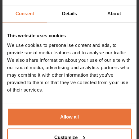
Tagastuskoht:
Consent
Details
About
Järele tulemine kuupäev:
This website uses cookies
We use cookies to personalise content and ads, to
provide social media features and to analyse our traffic.
We also share information about your use of our site with
Tagastuskuupäev:
our social media, advertising and analytics partners who
may combine it with other information that you’ve
provided to them or that they’ve collected from your use
of their services.
Juhi vanus:
Sooduskood:
Allow all
Otsi
Customize