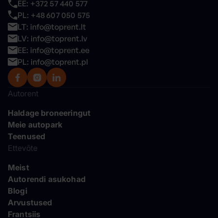
EE: +372 57 440 577
PL: +48 607 050 575
LT: info@toprent.lt
LV: info@toprent.lv
EE: info@toprent.ee
PL: info@toprent.pl
Autorent
Haldage broneeringut
Meie autopark
Teenused
Ettevõte
Meist
Autorendi asukohad
Blogi
Arvustused
Frantsiis