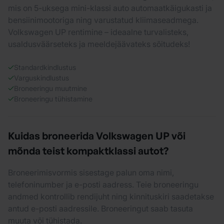
mis on 5-uksega mini-klassi auto automaatkäigukasti ja
bensiinimootoriga ning varustatud kliimaseadmega.
Volkswagen UP rentimine – ideaalne turvalisteks,
usaldusväärseteks ja meeldejäävateks sõitudeks!
Standardkindlustus
Varguskindlustus
Broneeringu muutmine
Broneeringu tühistamine
Kuidas broneerida Volkswagen UP või
mõnda teist kompaktklassi autot?
Broneerimisvormis sisestage palun oma nimi,
telefoninumber ja e-posti aadress. Teie broneeringu
andmed kontrollib rendijuht ning kinnituskiri saadetakse
antud e-posti aadressile. Broneeringut saab tasuta
muuta või tühistada.