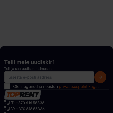
auto kättesaamist ning palju muud.
Meie autopark
Telli meie
uudiskiri
Telli ja saa uudiseid esimesena!
Olen lugenud ja nõustun
privaatsuspoliitikaga
.
LT: +370 616 55336
LV: +370 616 55336