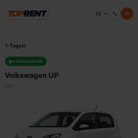
EE
Tagasi
➡️ Kütusesäästlik
Volkswagen UP
Mini