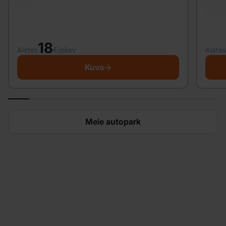
18
Alates
€/päev
Alates
Kuva
Meie autopark
Otsid autot rentida?
Alusta lihtsalt mõne minutiga ja naudi paindlikke
broneeringuid, peidetud tasudeta, kiiret ja muretut