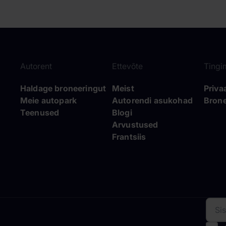
Autorent
Ettevõte
Tingi
Haldage broneeringut
Meist
Priva
Meie autopark
Autorendi asukohad
Brone
Teenused
Blogi
Arvustused
Frantsiis