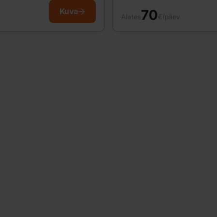
Kuva
70
Alates
€/päev
Otsid autot rentida?
lusta lihtsalt mõne minutiga ja naudi paindlikke broneeringui
eidetud tasudeta, kiiret ja muretut auto kättesaamist ning pal
muud.
Meie autopark