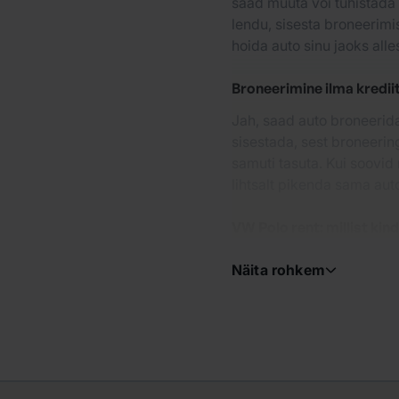
saad muuta või tühistada 
lendu, sisesta broneerim
hoida auto sinu jaoks alle
Broneerimine ilma kredii
Jah, saad auto broneerida
sisestada, sest broneerin
samuti tasuta. Kui soovid
lihtsalt pikenda sama aut
VW Polo rent: millist kin
Näita rohkem