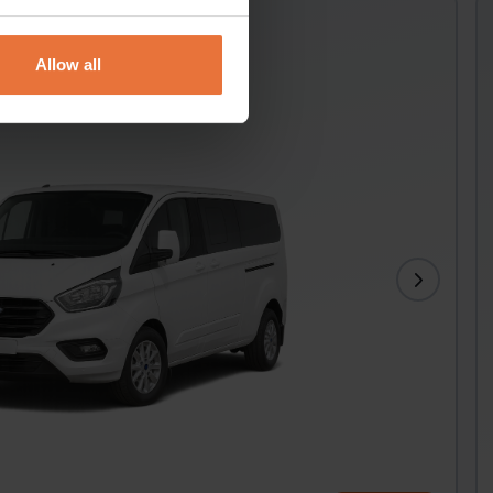
ustom
Allow all
Kliimaseade