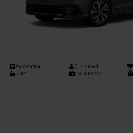
Automatinė
5 Inimesed
5 ust
1 suur kohver