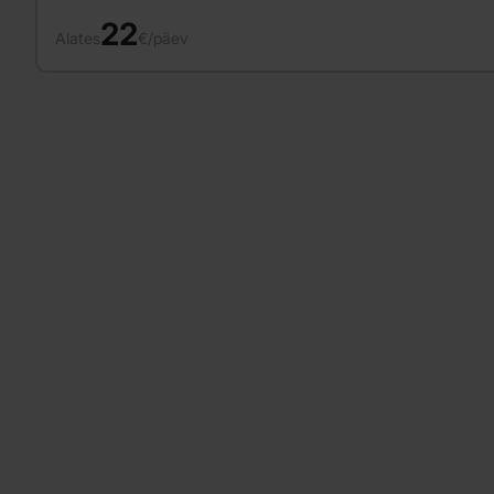
22
Alates
€/päev
A
p