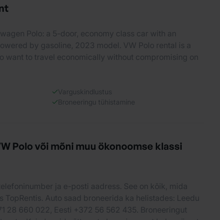
nt
swagen Polo: a 5-door, economy class car with an
powered by gasoline, 2023 model. VW Polo rental is a
ho want to travel economically without compromising on
Varguskindlustus
Broneeringu tühistamine
VW Polo või mõni muu ökonoomse klassi
 telefoninumber ja e-posti aadress. See on kõik, mida
s TopRentis. Auto saad broneerida ka helistades: Leedu
71 28 660 022, Eesti +372 56 562 435. Broneeringut