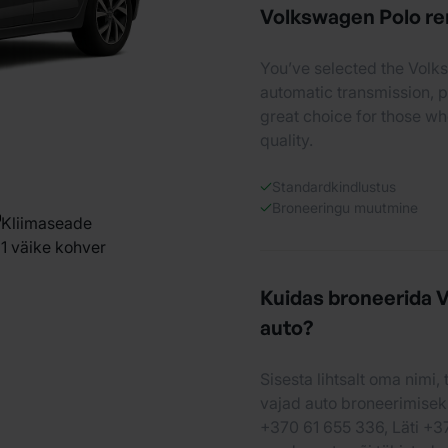
Volkswagen Polo re
You’ve selected the Volk
automatic transmission, 
great choice for those w
quality.
Standardkindlustus
Broneeringu muutmine
Kliimaseade
1 väike kohver
Kuidas broneerida 
auto?
Sisesta lihtsalt oma nimi,
vajad auto broneerimisek
+370 61 655 336, Läti +3