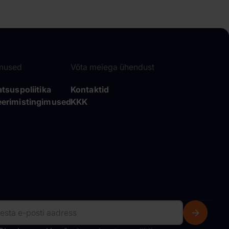
mused
Võta meiega ühendust
atsuspoliitika
Kontaktid
erimistingimused
KKK