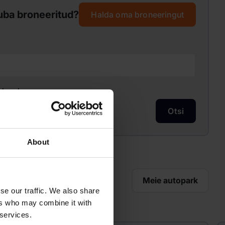
uba broneeritud?
Halda oma broneeringut
skood:
Otsi
About
Meie autopark
se our traffic. We also share
ers who may combine it with
 services.