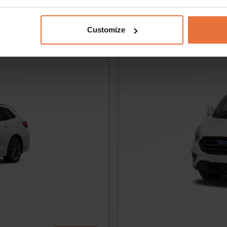
Ford Turneo C
VAN
Customize
Mechaninė
9 Inimesed