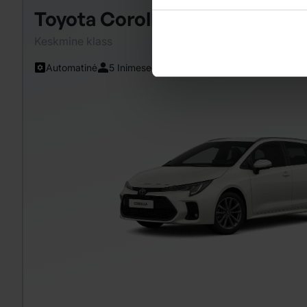
Toyota Corolla Wagon
Keskmine klass
Automatinė
5 Inimesed
Kliimaseade