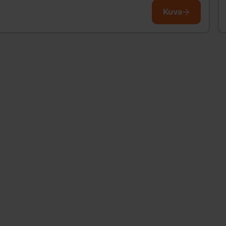
Kuva
d,
ju