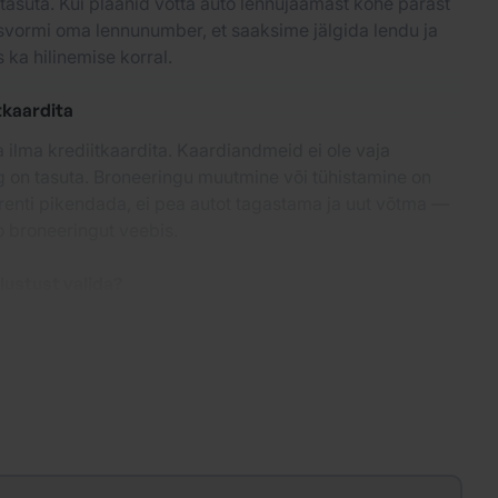
tasuta. Kui plaanid võtta auto lennujaamast kohe pärast
isvormi oma lennunumber, et saaksime jälgida lendu ja
s ka hilinemise korral.
tkaardita
 ilma krediitkaardita. Kaardiandmeid ei ole vaja
g on tasuta. Broneeringu muutmine või tühistamine on
 renti pikendada, ei pea autot tagastama ja uut võtma —
o broneeringut veebis.
dlustust valida?