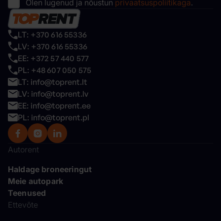
Olen lugenud ja nõustun
privaatsuspoliitikaga
.
LT: +370 616 55336
LV: +370 616 55336
EE: +372 57 440 577
PL: +48 607 050 575
LT: info@toprent.lt
LV: info@toprent.lv
EE: info@toprent.ee
PL: info@toprent.pl
Autorent
Haldage broneeringut
Meie autopark
Teenused
Ettevõte