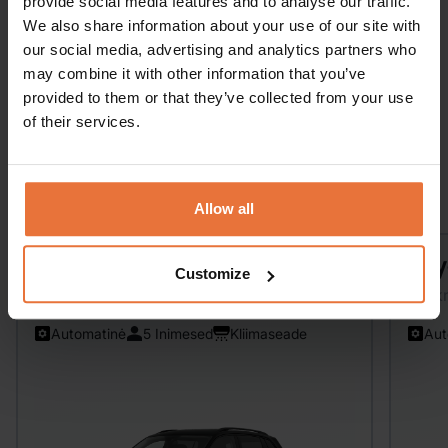
provide social media features and to analyse our traffic.
We also share information about your use of our site with
our social media, advertising and analytics partners who
Otsi
may combine it with other information that you’ve
provided to them or that they’ve collected from your use
of their services.
Sarnased autod
Allow all
Volkswagen Tiguan
Toy
Customize
SUV
Keskm
Automatinė
5 Inimesed
Kliimaseade
Aut