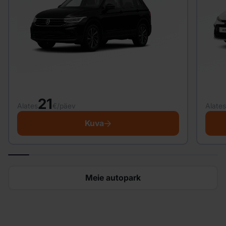
21
Alates
€/päev
Alates
Kuva
Meie autopark