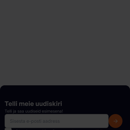
Otsid autot rentida?
Alusta lihtsalt mõne minutiga ja naudi paindlikke
broneeringuid, peidetud tasudeta, kiiret ja muretut
auto kättesaamist ning palju muud.
Meie autopark
Telli meie
uudiskiri
Telli ja saa uudiseid esimesena!