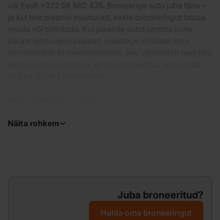
või Eesti +372 56 562 435. Broneerige auto juba täna –
ja kui teie plaanid muutuvad, saate broneeringut tasuta
muuta või tühistada. Kui plaanite autot rentida kohe
pärast lendu lennujaamas, sisestage kindlasti oma
lennunumber broneerimisvormi. See võimaldab meil teie
lendu jälgida ja tagada, et teie broneeritud auto ootab
teid ka siis, kui lend hilineb.
Millist kindlustust valida?
Näita rohkem
Juba broneeritud?
Halda oma broneeringut