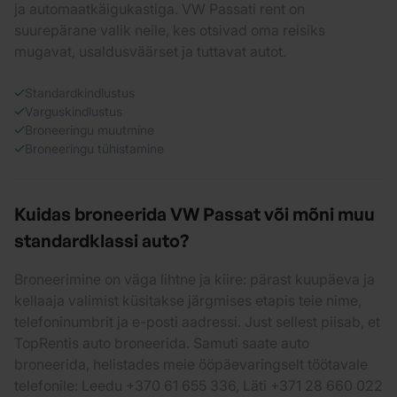
ja automaatkäigukastiga. VW Passati rent on
suurepärane valik neile, kes otsivad oma reisiks
mugavat, usaldusväärset ja tuttavat autot.
Standardkindlustus
Varguskindlustus
Broneeringu muutmine
Broneeringu tühistamine
Kuidas broneerida VW Passat või mõni muu
standardklassi auto?
Broneerimine on väga lihtne ja kiire: pärast kuupäeva ja
kellaaja valimist küsitakse järgmises etapis teie nime,
telefoninumbrit ja e-posti aadressi. Just sellest piisab, et
TopRentis auto broneerida. Samuti saate auto
broneerida, helistades meie ööpäevaringselt töötavale
telefonile: Leedu +370 61 655 336, Läti +371 28 660 022