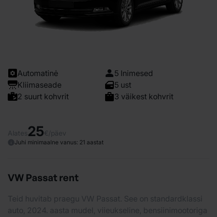
Automatinė
5 Inimesed
Kliimaseade
5 ust
2 suurt kohvrit
3 väikest kohvrit
25
Alates
€/päev
Juhi minimaalne vanus: 21 aastat
VW Passat rent
Teid huvitab praegu VW Passat. See on standardklassi
auto, 2024. aasta mudel, viieukseline, bensiinimootoriga