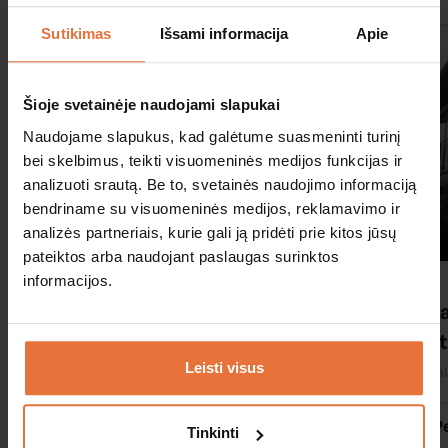
Sutikimas
Išsami informacija
Apie
Šioje svetainėje naudojami slapukai
Naudojame slapukus, kad galėtume suasmeninti turinį
bei skelbimus, teikti visuomeninės medijos funkcijas ir
analizuoti srautą. Be to, svetainės naudojimo informaciją
bendriname su visuomeninės medijos, reklamavimo ir
analizės partneriais, kurie gali ją pridėti prie kitos jūsų
pateiktos arba naudojant paslaugas surinktos
informacijos.
Klaipėdos miesto biuras, Lietuva
Pal
Lie
Klaipėda
Leisti visus
Pa
Peržiūrėti
Pe
Tinkinti