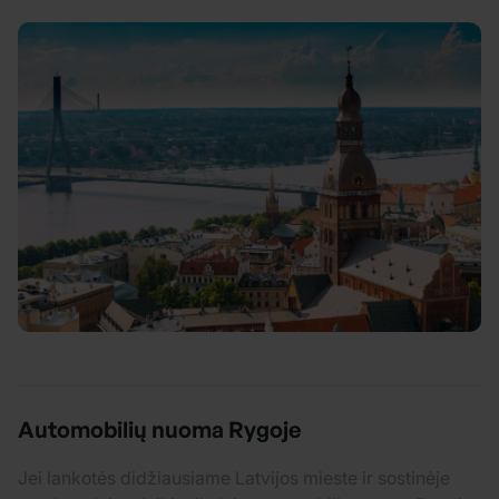
Automobilių nuoma Rygoje
Jei lankotės didžiausiame Latvijos mieste ir sostinėje