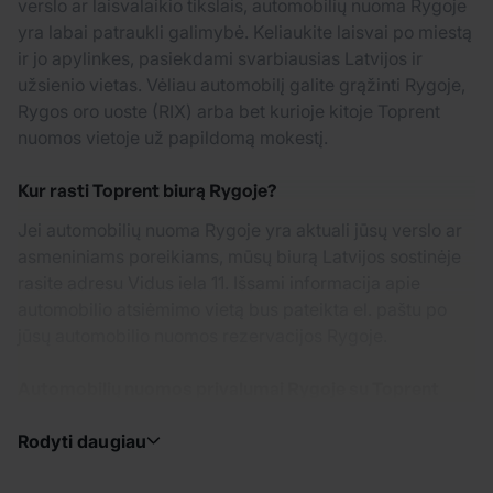
verslo ar laisvalaikio tikslais, automobilių nuoma Rygoje
yra labai patraukli galimybė. Keliaukite laisvai po miestą
ir jo apylinkes, pasiekdami svarbiausias Latvijos ir
užsienio vietas. Vėliau automobilį galite grąžinti Rygoje,
Rygos oro uoste (RIX) arba bet kurioje kitoje Toprent
nuomos vietoje už papildomą mokestį.
Kur rasti Toprent biurą Rygoje?
Jei automobilių nuoma Rygoje yra aktuali jūsų verslo ar
asmeniniams poreikiams, mūsų biurą Latvijos sostinėje
rasite adresu Vidus iela 11. Išsami informacija apie
automobilio atsiėmimo vietą bus pateikta el. paštu po
jūsų automobilio nuomos rezervacijos Rygoje.
Automobilių nuomos privalumai Rygoje su Toprent
Rodyti daugiau