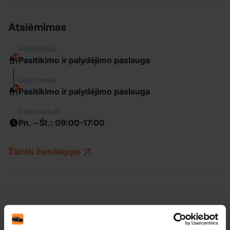
Atsiėmimas
Atsiėmimas
Pasitikimo ir palydėjimo paslauga
Grąžinimas
Pasitikimo ir palydėjimo paslauga
Darbo laikas
Pn. – Št.: 09:00-17:00
Žiūrėti žemėlapyje
Kitos vietos