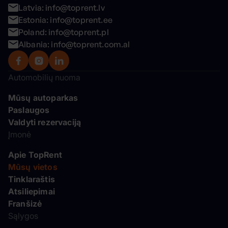
Latvia: info@toprent.lv
Estonia: info@toprent.ee
Poland: info@toprent.pl
Albania: info@toprent.com.al
Automobilių nuoma
Mūsų autoparkas
Paslaugos
Valdyti rezervaciją
Įmonė
Apie TopRent
Mūsų vietos
Tinklaraštis
Atsiliepimai
Franšizė
Sąlygos