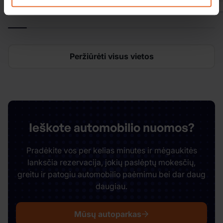
Peržiūrėti visus vietos
Ieškote automobilio nuomos?
Pradėkite vos per kelias minutes ir mėgaukitės
lanksčia rezervacija, jokių paslėptų mokesčių,
greitu ir patogiu automobilio paėmimu bei dar daug
daugiau.
Mūsų autoparkas