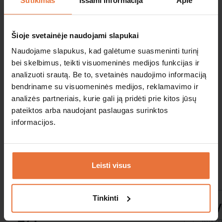
Sutikimas
Išsami informacija
Apie
Grąžinimo data:
Šioje svetainėje naudojami slapukai
Naudojame slapukus, kad galėtume suasmeninti turinį
Amžius:
Kuponas
bei skelbimus, teikti visuomeninės medijos funkcijas ir
analizuoti srautą. Be to, svetainės naudojimo informaciją
bendriname su visuomeninės medijos, reklamavimo ir
analizės partneriais, kurie gali ją pridėti prie kitos jūsų
pateiktos arba naudojant paslaugas surinktos
Paieška
informacijos.
Panašūs automobiliai
Leisti visus
Tinkinti
Skoda Fabia CW
Toy
Taupus kuras
A/T
Mikro