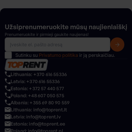
Užsiprenumeruokite mūsų
naujienlaiškį
Prenumeruokite ir pirmieji gaukite naujienas!
Sutinku su
Privatumo politika
ir ją perskaičiau.
Lithuania: +370 616 55336
Latvia: +370 616 55336
Estonia: +372 57 440 577
Poland: +48 607 050 575
Albania: +355 69 80 90 559
Lithuania: info@toprent.lt
Latvia: info@toprent.lv
Estonia: info@toprent.ee
Poland: info@toprent.pl