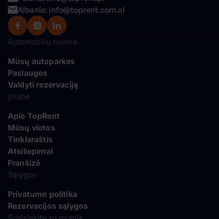
Albania: info@toprent.com.al
Automobilių nuoma
Mūsų autoparkas
Paslaugos
Valdyti rezervaciją
Įmonė
Apie TopRent
Mūsų vietos
Tinklaraštis
Atsiliepimai
Franšizė
Sąlygos
Privatumo politika
Rezervacijos sąlygos
Susisiekite su mumis