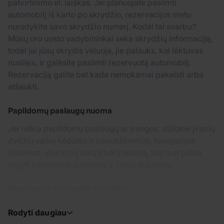
patvirtinimo el. laiškas. Jei planuojate pasiimti
automobilį iš karto po skrydžio, rezervacijos metu
nurodykite savo skrydžio numerį. Kodėl tai svarbu?
Mūsų oro uosto vadybininkai seka skrydžių informaciją,
todėl jei jūsų skrydis vėluoja, jie palauks, kol lėktuvas
nusileis, ir galėsite pasiimti rezervuotą automobilį.
Rezervaciją galite bet kada nemokamai pakeisti arba
atšaukti.
Papildomų paslaugų nuoma
Jei reikia papildomų paslaugų ar įrangos, siūlome įvairių
dydžių vaikų kėdutes ir paaukštinimus, navigacijos
sistemas, elektrinių paspirtukų nuomą, taip pat galite
įsigyti papildomą padangų ir stiklų draudimą.
Rezervacija be kredito kortelės
Rodyti daugiau