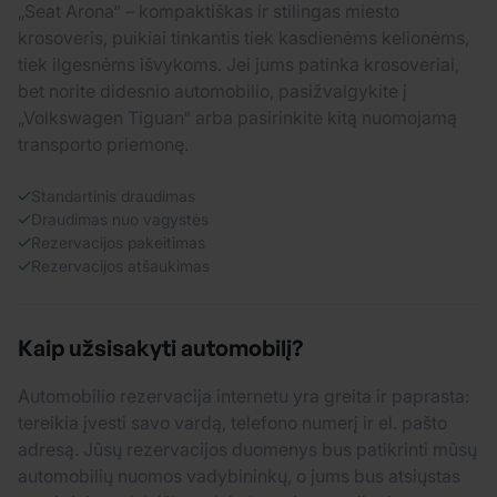
„Seat Arona“ – kompaktiškas ir stilingas miesto
krosoveris, puikiai tinkantis tiek kasdienėms kelionėms,
tiek ilgesnėms išvykoms. Jei jums patinka krosoveriai,
bet norite didesnio automobilio, pasižvalgykite į
„Volkswagen Tiguan“ arba pasirinkite kitą nuomojamą
transporto priemonę.
Standartinis draudimas
Draudimas nuo vagystės
Rezervacijos pakeitimas
Rezervacijos atšaukimas
Kaip užsisakyti automobilį?
Automobilio rezervacija internetu yra greita ir paprasta:
tereikia įvesti savo vardą, telefono numerį ir el. pašto
adresą. Jūsų rezervacijos duomenys bus patikrinti mūsų
automobilių nuomos vadybininkų, o jums bus atsiųstas