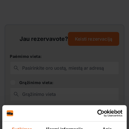
Jau rezervavote?
Keisti rezervaciją
Paėmimo vieta:
Grąžinimo vieta:
Paėmimo data: