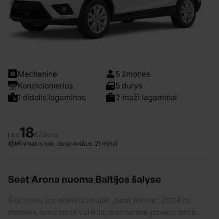
Mechaninė
5 žmonės
Kondicionierius
5 durys
1 didelis lagaminas
2 maži lagaminai
18
nuo
€/diena
Minimalus vairuotojo amžius: 21 metai
Seat Arona nuoma Baltijos šalyse
Šiuo metu jus domina naujas „Seat Arona“: 2024 m.
modelis, benzininis variklis, mechaninė pavarų dėžė.