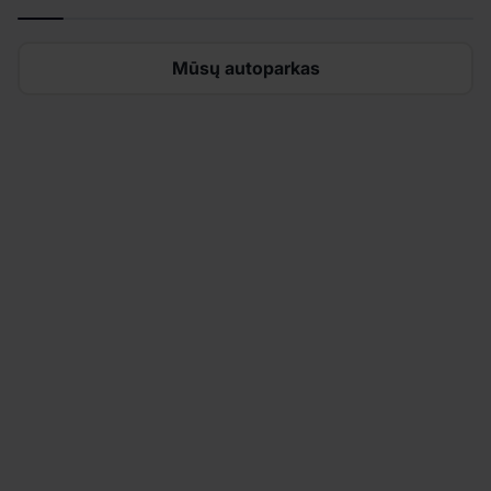
Mūsų autoparkas
Ieškote automobilio nuomos?
Pradėkite vos per kelias minutes ir mėgaukitės
lanksčia rezervacija, jokių paslėptų mokesčių,
greitu ir patogiu automobilio paėmimu bei dar daug
daugiau.
Mūsų autoparkas